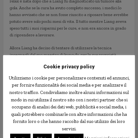
relax è nata dopo che a Liang fu diagnosticato un tumore alla
gola. Anche se la cura ha avuto completo successo, i medici lo
hanno avvisato che se non fosse riuscito a riposare bene avrebbe
potuto avere solo pochi mesi di vita. Il tutto mentre Liang aveva
speso tutti i suoi risparmi per le cure, e non era ancora in grado
di riprendere a lavorare.
Allora Liang ha deciso di tentare di utilizzare la tecnica
insegnagli dal suo maestro di kung-fu, per le sue proprietà
rilassanti, ed effettivamente è riuscito a guarire pienamente.
Cookie privacy policy
Anche dopo la guarigione Liang ha deciso di continuare a
riposarsi sulla singola corda, dati i benefici che ne aveva avuto.
Utilizziamo i cookie per personalizzare contenuti ed annunci,
per fornire funzionalità dei social media e per analizzare il
nostro traffico. Condividiamo inoltre alcuni informazioni sul
cina
corda
kung-fu
modo in cui utilizza il nostro sito con i nostri partner che si
occupano di analisi dei dati web, pubblicità e social media, i
quali potrebbero combinarle con altre informazioni che ha
fornito loro o che hanno raccolto dal suo utilizzo dei loro
servizi.