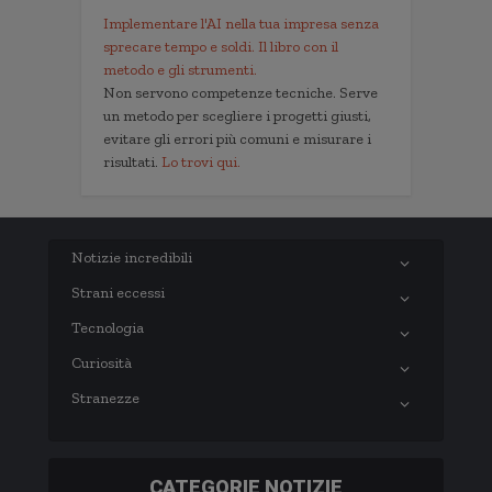
Implementare l'AI nella tua impresa senza
sprecare tempo e soldi. Il libro con il
metodo e gli strumenti.
Non servono competenze tecniche. Serve
un metodo per scegliere i progetti giusti,
evitare gli errori più comuni e misurare i
risultati.
Lo trovi qui.
Notizie incredibili
Strani eccessi
Tecnologia
Curiosità
Stranezze
CATEGORIE NOTIZIE