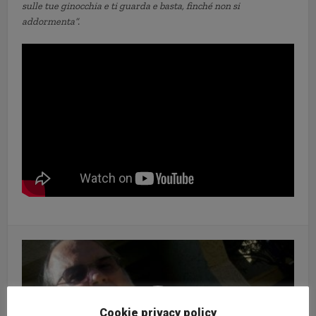
sulle tue ginocchia e ti guarda e basta, finché non si
addormenta”.
Cookie privacy policy