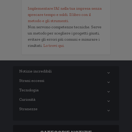
Implementare l'AI nella tua impresa senza
sprecare tempo e soldi. Il libro con il
metodo e gli strumenti.
Non servono competenze tecniche. Serve
un metodo per scegliere i progetti giusti,
evitare gli errori più comuni e misurare i
risultati.
Lo trovi qui.
Notizie incredibili
Strani eccessi
Tecnologia
Curiosità
Stranezze