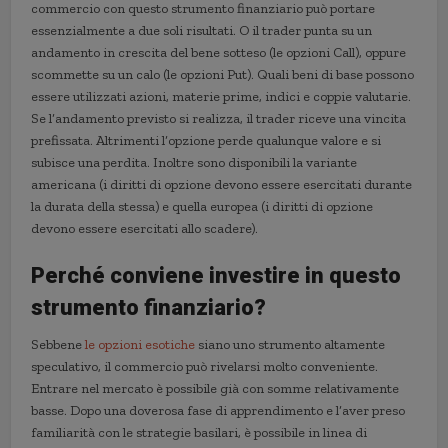
commercio con questo strumento finanziario può portare
essenzialmente a due soli risultati. O il trader punta su un
andamento in crescita del bene sotteso (le opzioni Call), oppure
scommette su un calo (le opzioni Put). Quali beni di base possono
essere utilizzati azioni, materie prime, indici e coppie valutarie.
Se l’andamento previsto si realizza, il trader riceve una vincita
prefissata. Altrimenti l’opzione perde qualunque valore e si
subisce una perdita. Inoltre sono disponibili la variante
americana (i diritti di opzione devono essere esercitati durante
la durata della stessa) e quella europea (i diritti di opzione
devono essere esercitati allo scadere).
Perché conviene investire in questo
strumento finanziario?
Sebbene
le opzioni esotiche
siano uno strumento altamente
speculativo, il commercio può rivelarsi molto conveniente.
Entrare nel mercato è possibile già con somme relativamente
basse. Dopo una doverosa fase di apprendimento e l’aver preso
familiarità con le strategie basilari, è possibile in linea di