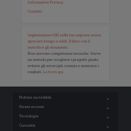
Informativa Privacy
Contatti
Implementare l'AI nella tua impresa senza
sprecare tempo e soldi. Il libro con il
metodo e gli strumenti.
Non servono competenze tecniche. Serve
un metodo per scegliere i progetti giusti,
evitare gli errori più comuni e misurare i
risultati.
Lo trovi qui.
Notizie incredibili
Strani eccessi
Tecnologia
Curiosità