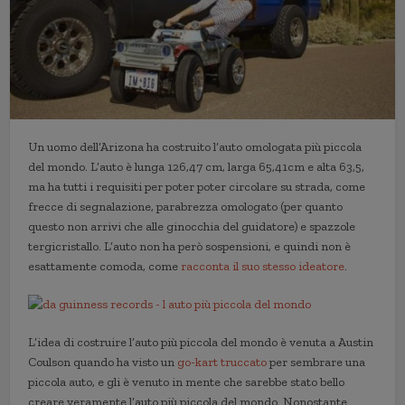
Un uomo dell’Arizona ha costruito l’auto omologata più piccola
del mondo. L’auto è lunga 126,47 cm, larga 65,41cm e alta 63,5,
ma ha tutti i requisiti per poter poter circolare su strada, come
frecce di segnalazione, parabrezza omologato (per quanto
questo non arrivi che alle ginocchia del guidatore) e spazzole
tergicristallo. L’auto non ha però sospensioni, e quindi non è
esattamente comoda, come
racconta il suo stesso ideatore
.
L’idea di costruire l’auto più piccola del mondo è venuta a Austin
Coulson quando ha visto un
go-kart truccato
per sembrare una
piccola auto, e gli è venuto in mente che sarebbe stato bello
creare veramente l’auto più piccola del mondo. Nonostante