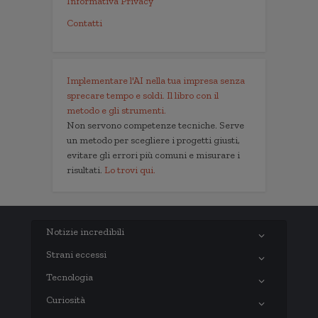
Informativa Privacy
Contatti
Implementare l'AI nella tua impresa senza
sprecare tempo e soldi. Il libro con il
metodo e gli strumenti.
Non servono competenze tecniche. Serve
un metodo per scegliere i progetti giusti,
evitare gli errori più comuni e misurare i
risultati.
Lo trovi qui.
Notizie incredibili
Strani eccessi
Tecnologia
Curiosità