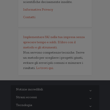
scientifiche decisamente insolite.
Informativa Privacy
Contatti
Implementare l'AI nella tua impresa senza
sprecare tempo e soldi. Il libro con il
metodo e gli strumenti.
Non servono competenze tecniche. Serve
un metodo per scegliere i progetti giusti,
evitare gli errori più comuni e misurare i
risultati.
Lo trovi qui.
Notizie incredibili
Strani eccessi
Tecnologia