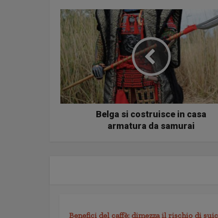
Belga si costruisce in casa
armatura da samurai
Benefici del caffè: dimezza il rischio di su