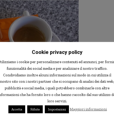
Cookie privacy policy
tilizziamo i cookie per personalizzare contenuti ed annunci, per forni
funzionalità dei social media e per analizzare il nostro traffico.
Condividiamo inoltre alcuni informazioni sul modo in cui utilizza il
nostro sito con i nostri partner che si occupano di analisi dei dati web
pubblicità e social media, i quali potrebbero combinarle con altre
nformazioni che ha fornito loro o che hanno raccolto dal suo utilizzo d
loro servizi.
i, chi consuma dalle 2/3 tazzine di caffè al giorno (circa
Maggiori informazioni
Accetta
Rifiuta
Impostazioni
 suicidarsi del 50% inferiore a chi non consuma caffè. La