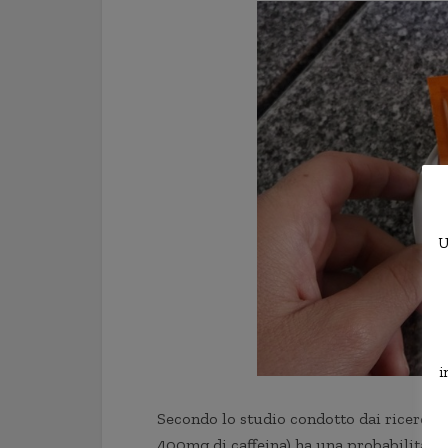
U
i
Secondo lo studio condotto dai ricercator
400mg di caffeina) ha una probabilità di