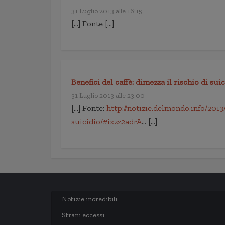
31 Luglio 2013 alle 16:15
[…] Fonte […]
Benefici del caffè: dimezza il rischio di sui
31 Luglio 2013 alle 23:00
[…] Fonte:
http://notizie.delmondo.info/2013
suicidio/#ixzz2adrA
… […]
Notizie incredibili
Strani eccessi