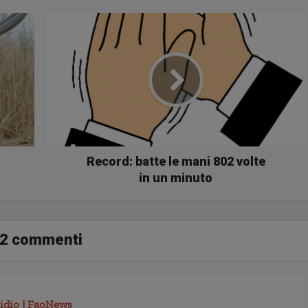
Record: batte le mani 802 volte
in un minuto
2 commenti
icidio | FaoNews