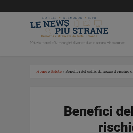
Notizie incredibili, immagini divertenti, cose strane, video curiosi
Home
»
Salute
»
Benefici del caffè: dimezza il rischio d
Benefici de
rischi