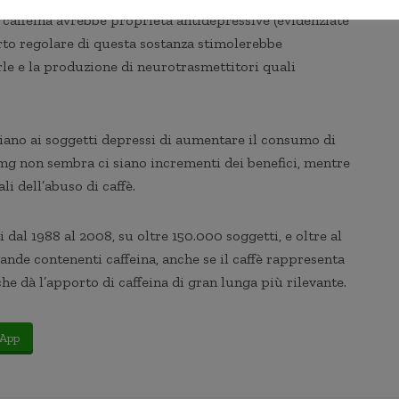
a caffeina avrebbe proprietà antidepressive (evidenziate
orto regolare di questa sostanza stimolerebbe
le e la produzione di neurotrasmettitori quali
iano ai soggetti depressi di aumentare il consumo di
00mg non sembra ci siano incrementi dei benefici, mentre
ali dell’abuso di caffè.
 dal 1988 al 2008, su oltre 150.000 soggetti, e oltre al
ande contenenti caffeina, anche se il caffè rappresenta
he dà l’apporto di caffeina di gran lunga più rilevante.
App