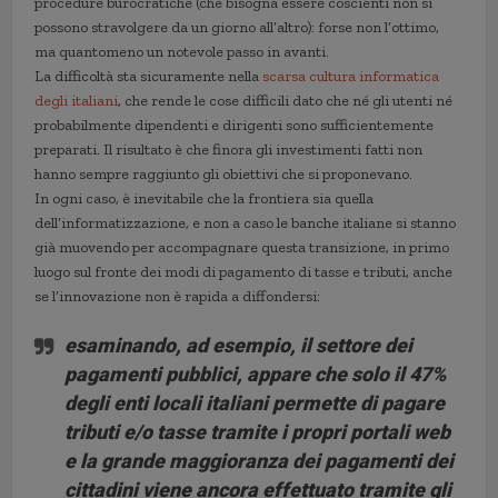
procedure burocratiche (che bisogna essere coscienti non si
possono stravolgere da un giorno all’altro): forse non l’ottimo,
ma quantomeno un notevole passo in avanti.
La difficoltà sta sicuramente nella
scarsa cultura informatica
degli italiani
, che rende le cose difficili dato che né gli utenti né
probabilmente dipendenti e dirigenti sono sufficientemente
preparati. Il risultato è che finora gli investimenti fatti non
hanno sempre raggiunto gli obiettivi che si proponevano.
In ogni caso, è inevitabile che la frontiera sia quella
dell’informatizzazione, e non a caso le banche italiane si stanno
già muovendo per accompagnare questa transizione, in primo
luogo sul fronte dei modi di pagamento di tasse e tributi, anche
se l’innovazione non è rapida a diffondersi:
esaminando, ad esempio, il settore dei
pagamenti pubblici, appare che
solo il 47%
degli enti locali italiani permette di pagare
tributi e/o tasse tramite i propri portali web
e la grande maggioranza dei pagamenti dei
cittadini viene ancora effettuato tramite gli