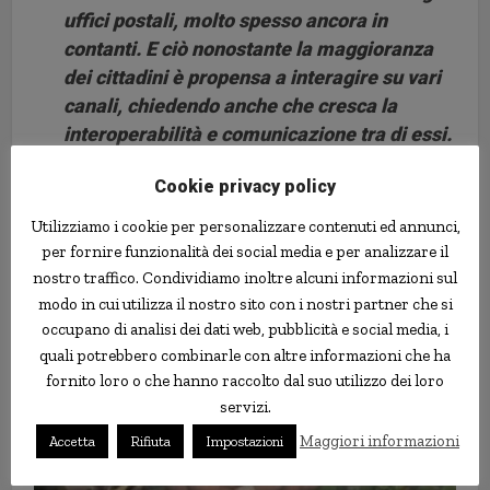
uffici postali, molto spesso ancora in
contanti. E ciò nonostante la maggioranza
dei cittadini è propensa a interagire su vari
canali, chiedendo anche che cresca la
interoperabilità e comunicazione tra di essi.
Cookie privacy policy
Banche e Risparmio
[http://www.banknoise.com]
Utilizziamo i cookie per personalizzare contenuti ed annunci,
per fornire funzionalità dei social media e per analizzare il
egovernment
risparmio
spesa pubblica
tecnologia
nostro traffico. Condividiamo inoltre alcuni informazioni sul
modo in cui utilizza il nostro sito con i nostri partner che si
occupano di analisi dei dati web, pubblicità e social media, i
quali potrebbero combinarle con altre informazioni che ha
fornito loro o che hanno raccolto dal suo utilizzo dei loro
servizi.
Maggiori informazioni
Accetta
Rifiuta
Impostazioni