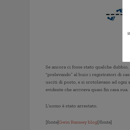
i
Se ancora ci fosse stato qualche dubbio, 
“prelevando” al buio i registratori di cas
usciti di posto, e si srotolavano ad ogni
evidente che arrivava quasi fin casa sua.
L’uomo è stato arrestato.
[fonte]
Gwin Ramsey blog
[/fonte]