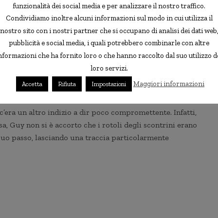
funzionalità dei social media e per analizzare il nostro traffico.
Condividiamo inoltre alcuni informazioni sul modo in cui utilizza il
nostro sito con i nostri partner che si occupano di analisi dei dati web
pubblicità e social media, i quali potrebbero combinarle con altre
nformazioni che ha fornito loro o che hanno raccolto dal suo utilizzo d
loro servizi.
Maggiori informazioni
Accetta
Rifiuta
Impostazioni
c’era un altro indizio a dir poco compromettente. Infatti,
sa, Guy non si è accorto che i rotoli degli scontrini erano
 suo passo, lasciando una traccia particolarmente