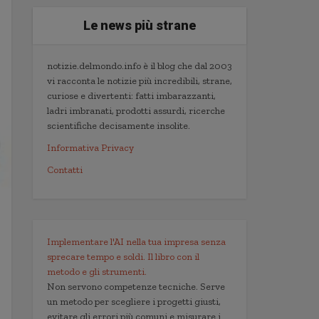
Le news più strane
notizie.delmondo.info è il blog che dal 2003
vi racconta le notizie più incredibili, strane,
curiose e divertenti: fatti imbarazzanti,
ladri imbranati, prodotti assurdi, ricerche
scientifiche decisamente insolite.
Informativa Privacy
Contatti
Implementare l'AI nella tua impresa senza
sprecare tempo e soldi. Il libro con il
metodo e gli strumenti.
Non servono competenze tecniche. Serve
un metodo per scegliere i progetti giusti,
evitare gli errori più comuni e misurare i