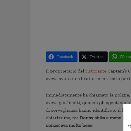
Facebook
Twitter
Whats
Il proprietario del
ristorante
Captain’s G
aveva avuto una brutta sorpresa: la porta 
Immediatamente ha chiamato la polizia, a
aveva già. Infatti, quando gli agenti son
di sorveglianza hanno identificato il la
chiarissima, ma
Donny abita a meno di 50
conosceva molto bene
.
U