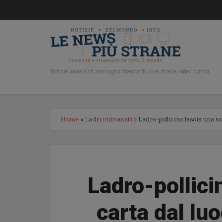
Notizie incredibili, immagini divertenti, cose strane, video curiosi
Home
»
Ladri imbranati
»
Ladro-pollicino lascia una sc
Ladro-pollici
carta dal lu