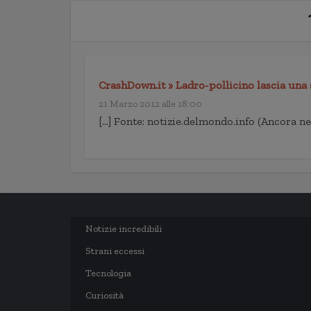
CrashDown.it » Ladro-pollicino lascia una s
21 Marzo 2012 alle 18:00
[…] Fonte: notizie.delmondo.info (Ancora n
Notizie incredibili
Strani eccessi
Tecnologia
Curiosità