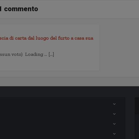
1 commento
cia di carta dal luogo del furto a casa sua
essun voto) Loading … […]