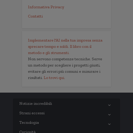
Informativa Privacy
Contatti
Implementare l'AI nella tua impresa senza
sprecare tempo e soldi. Il libro con il
metodo e gli strumenti.
Non servono competenze tecniche. Serve
un metodo per scegliere i progetti giusti,
evitare gli errori più comuni e misurare i
risultati.
Lo trovi qui.
Notizie incredibili
Strani eccessi
Tecnologia
Curiosità