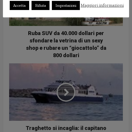
Maggiori informazioni
Accetta
Rifiuta
Impostazioni
Ruba SUV da 40.000 dollari per
sfondare la vetrina di un sexy
shop e rubare un “giocattolo” da
800 dollari
Traghetto si incaglia: il capitano