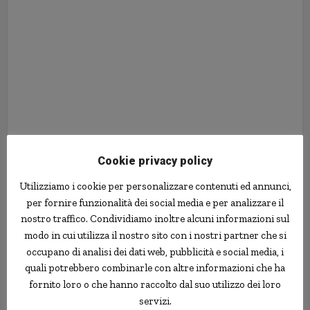
Banche e Risparmio
[http://www.banknoise.com]
Cookie privacy policy
Utilizziamo i cookie per personalizzare contenuti ed annunci,
depositi
grafici
prestiti
tassi di interesse
per fornire funzionalità dei social media e per analizzare il
nostro traffico. Condividiamo inoltre alcuni informazioni sul
modo in cui utilizza il nostro sito con i nostri partner che si
occupano di analisi dei dati web, pubblicità e social media, i
quali potrebbero combinarle con altre informazioni che ha
fornito loro o che hanno raccolto dal suo utilizzo dei loro
servizi.