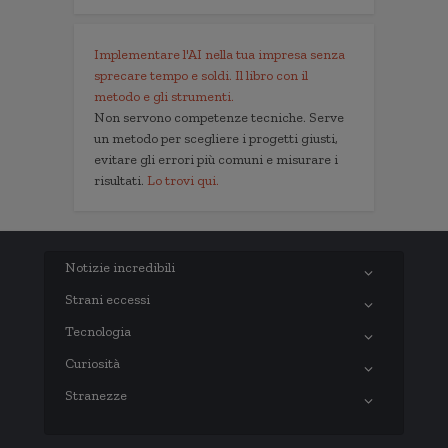
Implementare l'AI nella tua impresa senza
sprecare tempo e soldi. Il libro con il
metodo e gli strumenti.
Non servono competenze tecniche. Serve
un metodo per scegliere i progetti giusti,
evitare gli errori più comuni e misurare i
risultati.
Lo trovi qui.
Notizie incredibili
Strani eccessi
Tecnologia
Curiosità
Stranezze