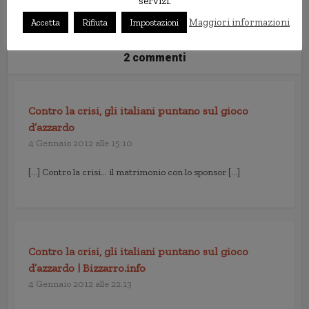
dell'opzione "Interessi posticipati
servizi.
top"
Maggiori informazioni
Accetta
Rifiuta
Impostazioni
2 commenti
Contro la crisi, gli italiani puntano sul gioco
d’azzardo
4 Gennaio 2012 alle 15:10
[…] Contro la crisi… il matrimonio con lo sponsor […]
Contro la crisi, gli italiani puntano sul gioco
d’azzardo | Bizzarro.info
4 Gennaio 2012 alle 22:13