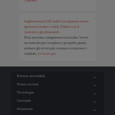
Contatti
Implementare l'AI nella tua impresa senza
sprecare tempo e soldi. Il libro con il
metodo e gli strumenti.
Non servono competenze tecniche. Serve
un metodo per scegliere i progetti giusti,
evitare gli errori più comuni e misurare i
risultati.
Lo trovi qui.
Notizie incredibili
Strani eccessi
Tecnologia
Curiosità
Stranezze