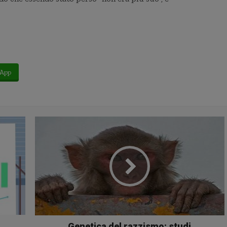
App
Genetica del razzismo: studi