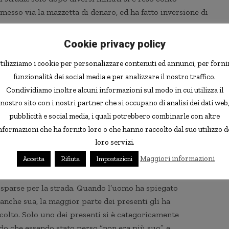
messo via la mazzetta di denaro, ed ha fatto inversione di
Cookie privacy policy
tilizziamo i cookie per personalizzare contenuti ed annunci, per forni
funzionalità dei social media e per analizzare il nostro traffico.
Condividiamo inoltre alcuni informazioni sul modo in cui utilizza il
nostro sito con i nostri partner che si occupano di analisi dei dati web
pubblicità e social media, i quali potrebbero combinarle con altre
nformazioni che ha fornito loro o che hanno raccolto dal suo utilizzo d
loro servizi.
Maggiori informazioni
Accetta
Rifiuta
Impostazioni
l denaro si è trovato di fronte ad una scena che
 ottanta, con una folla di persone che si stava
 sparse per la strada. Quando l’uomo ha spiegato
anche sua, la maggior parte dei presenti gli ha
colto. Solo uno dei presenti si è categoricamente
endo che essendo stato perso “non era più suo”, e