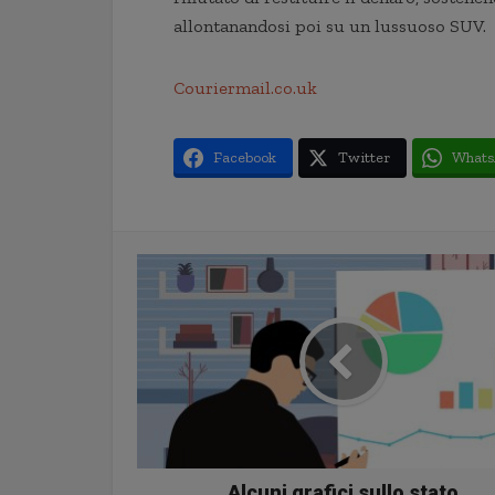
allontanandosi poi su un lussuoso SUV.
Couriermail.co.uk
Facebook
Twitter
Whats
Alcuni grafici sullo stato