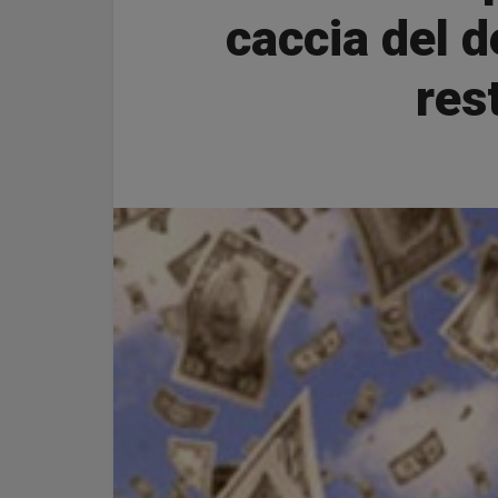
caccia del d
res