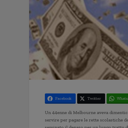
Facebook
Twitter
Whats
Un 44enne di Melbourne aveva dimenticat
servire per pagare le rette scolastiche d
seminato il denaro per un lungo tratto di