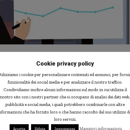
Cookie privacy policy
App
tilizziamo i cookie per personalizzare contenuti ed annunci, per forni
 da una condizione ottimale. Soprattutto se si va a
funzionalità dei social media e per analizzare il nostro traffico.
 (cioè contando anche i lavoratori che hanno un lavoro
Condividiamo inoltre alcuni informazioni sul modo in cui utilizza il
time che però non trovano). La durata media della
nostro sito con i nostri partner che si occupano di analisi dei dati web
mane, che è il record dal dopoguerra. Un problema che
pubblicità e social media, i quali potrebbero combinarle con altre
da un sistema di “assistenza sociale” che è piuttosto
nformazioni che ha fornito loro o che hanno raccolto dal suo utilizzo d
loro servizi.
e non appare centrale, nel dibattito economico-politico
Maggiori informazioni
Accetta
Rifiuta
Impostazioni