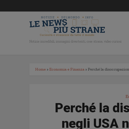
Notizie incredibili, immagini divertenti, cose strane, video curiosi
Home
»
Economia e Finanza
»
Perché la disoccupazion
E
Perché la di
negli USA n