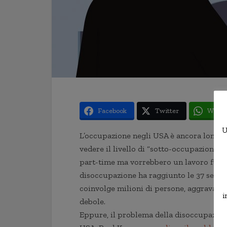
Facebook
Twitter
Whats
U
L’occupazione negli USA è ancora lontana
vedere il livello di “sotto-occupazione”
part-time ma vorrebbero un lavoro full-
disoccupazione ha raggiunto le 37 setti
coinvolge milioni di persone, aggravato 
i
debole.
Eppure, il problema della disoccupazion