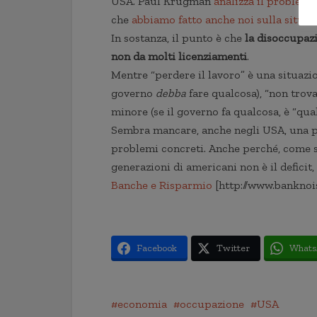
USA. Paul Krugman
analizza il problema
che
abbiamo fatto anche noi sulla situaz
In sostanza, il punto è che
la disoccupazi
non da molti licenziamenti
.
Mentre “perdere il lavoro” è una situazion
governo
debba
fare qualcosa), “non tro
minore (se il governo fa qualcosa, è “qual
Sembra mancare, anche negli USA, una pol
problemi concreti. Anche perché, come s
generazioni di americani non è il deficit, 
Banche e Risparmio
[http://www.banknoi
Facebook
Twitter
Whats
economia
occupazione
USA