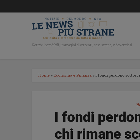
Notizie incredibili, immagini divertenti, cose strane, video curiosi
Home
»
Economia e Finanza
»
I fondi perdono sottoscr
E
I fondi perdo
chi rimane sc