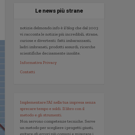
Le news più strane
notizie.delmondo.info è il blog che dal 2003
vi racconta le notizie più incredibili, strane,
curiose e divertenti: fatti imbarazzanti,
ladri imbranati, prodotti assurdi, ricerche
scientifiche decisamente insolite.
Informativa Privacy
Contatti
Implementare l'AI nella tua impresa senza
sprecare tempo e soldi. Il libro con il
metodo e gli strumenti.
Non servono competenze tecniche. Serve
un metodo per scegliere i progetti giusti,
evitare gli errori più comuni e misurare i