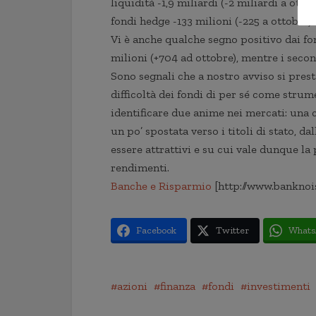
liquidità -1,9 miliardi (-2 miliardi a ottobr
fondi hedge -133 milioni (-225 a ottobre).
Vi è anche qualche segno positivo dai fon
milioni (+704 ad ottobre), mentre i secon
Sono segnali che a nostro avviso si prest
difficoltà dei fondi di per sé come strum
identificare due anime nei mercati: una ch
un po’ spostata verso i titoli di stato, da
essere attrattivi e su cui vale dunque la 
rendimenti.
Banche e Risparmio
[http://www.banknoi
Facebook
Twitter
Whats
azioni
finanza
fondi
investimenti