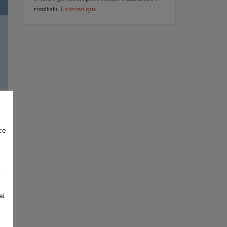
risultati.
Lo trovi qui.
re
,
ei