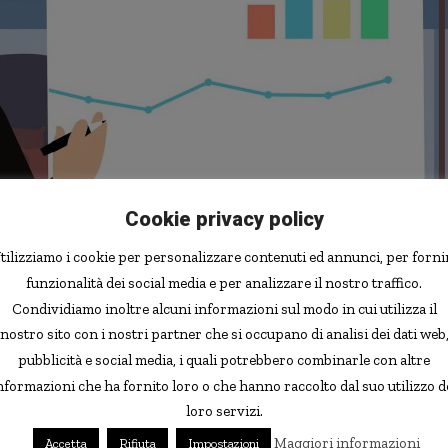
Cookie privacy policy
tilizziamo i cookie per personalizzare contenuti ed annunci, per forni
App
funzionalità dei social media e per analizzare il nostro traffico.
Condividiamo inoltre alcuni informazioni sul modo in cui utilizza il
a a “soffrire” a novembre, anche se dopo un anno tutto
nostro sito con i nostri partner che si occupano di analisi dei dati web
nora un saldo positivo). Secondo i dati di Assogestioni,
pubblicità e social media, i quali potrebbero combinarle con altre
eflussi” per circa 2,6 miliardi, con il totale di
asset
gestiti
nformazioni che ha fornito loro o che hanno raccolto dal suo utilizzo d
loro servizi.
nano -500 milioni (contro i +278 di ottobre), i fondi di
Maggiori informazioni
Accetta
Rifiuta
Impostazioni