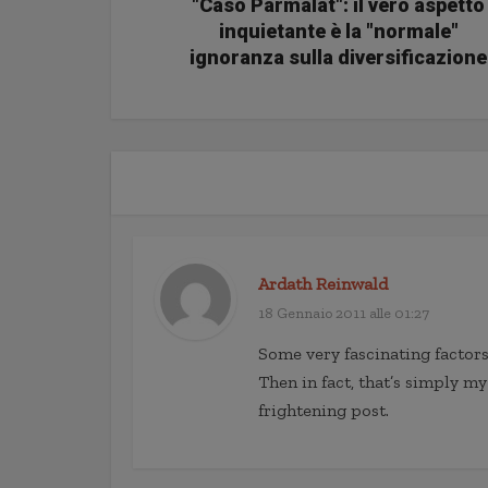
"Caso Parmalat": il vero aspetto
inquietante è la "normale"
ignoranza sulla diversificazione
Ardath Reinwald
18 Gennaio 2011 alle 01:27
Some very fascinating factors 
Then in fact, that’s simply my
frightening post.