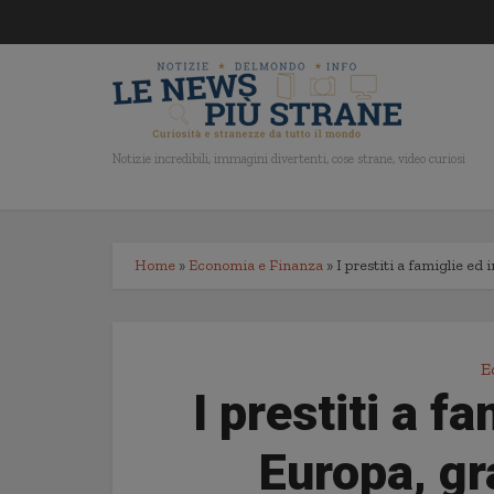
Notizie incredibili, immagini divertenti, cose strane, video curiosi
Home
»
Economia e Finanza
»
I prestiti a famiglie ed
E
I prestiti a f
Europa, g