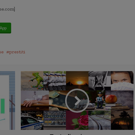
se.com]
App
se
prestiti