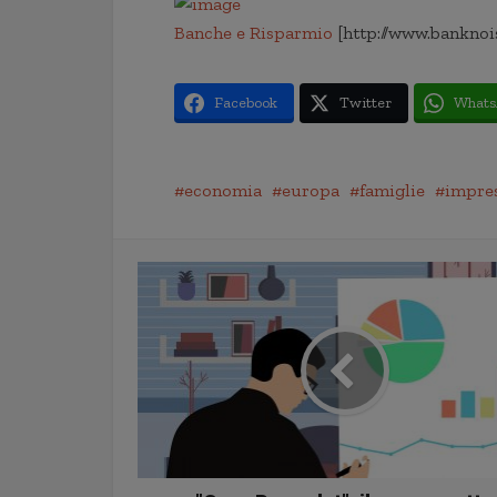
Banche e Risparmio
[http://www.banknoi
Facebook
Twitter
Whats
economia
europa
famiglie
impre