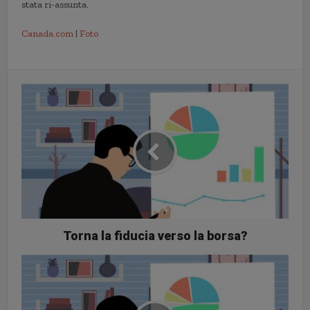
stata ri-assunta.
Canada.com
|
Foto
Torna la fiducia verso la borsa?