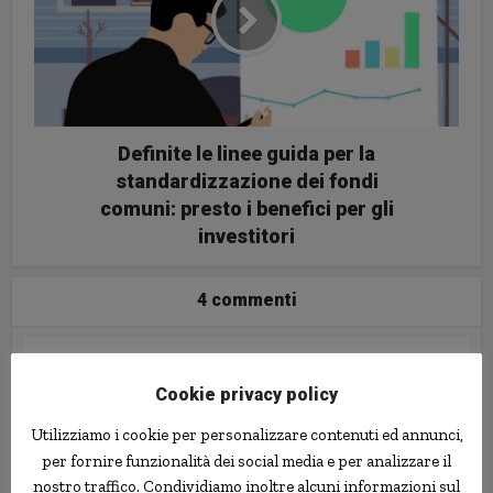
Definite le linee guida per la
standardizzazione dei fondi
comuni: presto i benefici per gli
investitori
4 commenti
Tweets that mention Licenziata per prolungate
Cookie privacy policy
assenze ingiustificate, ma è in coma | Le news più
Utilizziamo i cookie per personalizzare contenuti ed annunci,
strane: notizie strane, curiosità e stranezze dal
per fornire funzionalità dei social media e per analizzare il
mondo -- Topsy.com
nostro traffico. Condividiamo inoltre alcuni informazioni sul
23 Novembre 2010 alle 11:44