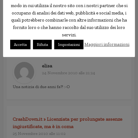
modo in cui utilizza il nostro sito con i nostri partner che si
[…] This post was mentioned on Twitter by Notiziere,
occupano di analisi dei dati web, pubblicità e social media, i
Notizie Del Mondo. Notizie Del Mondo said: Licenziata per
quali potrebbero combinarle con altre informazioni che ha
prolungate assenze ingiustificate, ma è in coma
fornito loro o che hanno raccolto dal suo utilizzo dei loro
http://goo.gl/fb/Twqyl
[…]
servizi.
Maggiori informazioni
Accetta
Rifiuta
Impostazioni
elisa
24 Novembre 2010 alle 21:24
Una notizia di due anni fa?! :-O
CrashDown.it » Licenziata per prolungate assenze
ingiustificate, ma è in coma
25 Novembre 2010 alle 11:02