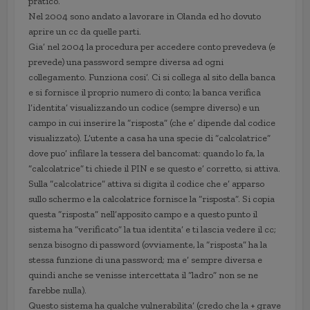
pratico.
Nel 2004 sono andato a lavorare in Olanda ed ho dovuto
aprire un cc da quelle parti.
Gia’ nel 2004 la procedura per accedere conto prevedeva (e
prevede) una password sempre diversa ad ogni
collegamento. Funziona cosi’. Ci si collega al sito della banca
e si fornisce il proprio numero di conto; la banca verifica
l’identita’ visualizzando un codice (sempre diverso) e un
campo in cui inserire la “risposta” (che e’ dipende dal codice
visualizzato). L’utente a casa ha una specie di “calcolatrice”
dove puo’ infilare la tessera del bancomat: quando lo fa, la
“calcolatrice” ti chiede il PIN e se questo e’ corretto, si attiva.
Sulla “calcolatrice” attiva si digita il codice che e’ apparso
sullo schermo e la calcolatrice fornisce la “risposta”. Si copia
questa “risposta” nell’apposito campo e a questo punto il
sistema ha “verificato” la tua identita’ e ti lascia vedere il cc;
senza bisogno di password (ovviamente, la “risposta” ha la
stessa funzione di una password; ma e’ sempre diversa e
quindi anche se venisse intercettata il “ladro” non se ne
farebbe nulla).
Questo sistema ha qualche vulnerabilita’ (credo che la + grave