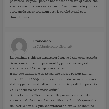
password “stupide”, perché non riesco ad usare qualcosa che
riesca a memorizzare e sia sicuro. E vedo miei colleghi che si
scrivono la password su un post-it perché sennò se la
dimenticano…
Francesco
11 Febbraio 2010 alle 13:26
La continua richiesta di password nuove è una cosa assurda.
Si sa benissimo che la password (appena viene scoperta)
viene usata sul CC per spostare denaro.
Il metodo olandese è in attuazione presso PosteItaliane. I
loro CC fino al 2009 erano protetti solo da password e sono
stati oggetto di molti attacchi phishing (soprattutto perchè i
CC Bancoposta sono molto diffusi).
Secondo me è sufficiente oltre alla passwd avere un altro
sistema: calcolatrice, token, certificato sul pc. Ma questo ha
dei costi e non ci si può accontentare di un CC economico