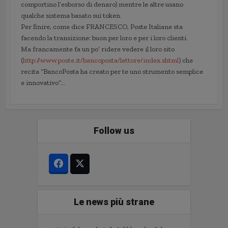
comportino l’esborso di denaro) mentre le altre usano
qualche sistema basato sui token.
Per finire, come dice FRANCESCO, Poste Italiane sta
facendo la transizione: buon per loro e per i loro clienti.
Ma francamente fa un po’ ridere vedere il loro sito
(
http://www.poste.it/bancoposta/lettore/index.shtml
) che
recita “BancoPosta ha creato per te uno strumento semplice
e innovativo”…
Follow us
Le news più strane