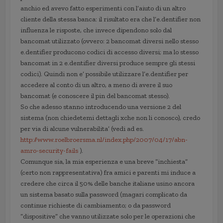
anchio ed avevo fatto esperimenti con l’aiuto di un altro
cliente della stessa banca: il risultato era che l’e.dentifier non
influenza le risposte, che invece dipendono solo dal
bancomat utilizzato (ovvero: 2 bancomat diversi nello stesso
e.dentifier producono codici di accesso diversi; ma lo stesso
bancomat in 2 e.dentifier diversi produce sempre gli stessi
codici). Quindi non e’ possibile utilizzare l’e.dentifier per
accedere al conto di un altro, a meno di avere il suo
bancomat (e conoscere il pin del bancomat stesso).
So che adesso stanno introducendo una versione 2 del
sistema (non chiedetemi dettagli xche non li conosco), credo
per via di alcune vulnerabilita’ (vedi ad es.
http://www.roelbroersma.nl/index.php/2007/04/17/abn-
amro-security-fails
).
Comunque sia, la mia esperienza e una breve “inchiesta”
(certo non rappresentativa) fra amici e parenti mi induce a
credere che circa il 50% delle banche italiane usino ancora
un sistema basato sulla password (magari complicato da
continue richieste di cambiamento; o da password
“dispositive” che vanno utilizzate solo per le operazioni che