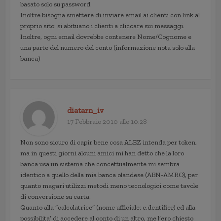
basato solo su password.
Inoltre bisogna smettere di inviare email ai clienti con link al
proprio sito: si abituano i clienti a cliccare sui messaggi.
Inoltre, ogni email dovrebbe contenere Nome/Cognome e
una parte del numero del conto (informazione nota solo alla
banca)
diatarn_iv
17 Febbraio 2010 alle 10:28
Non sono sicuro di capir bene cosa ALEZ intenda per token,
ma in questi giorni alcuni amici mi han detto che la loro
banca usa un sistema che concettualmente mi sembra
identico a quello della mia banca olandese (ABN-AMRO), per
quanto magari utilizzi metodi meno tecnologici come tavole
di conversione su carta.
Quanto alla “calcolatrice” (nome ufficiale: e.dentifier) ed alla
possibilita’ di accedere al conto di un altro, me l’ero chiesto