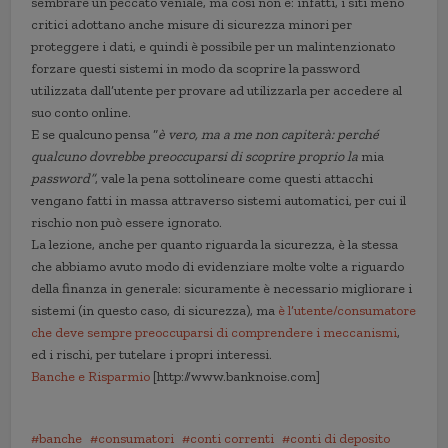
sembrare un peccato veniale, ma così non è: infatti, i siti meno
critici adottano anche misure di sicurezza minori per
proteggere i dati, e quindi è possibile per un malintenzionato
forzare questi sistemi in modo da scoprire la password
utilizzata dall’utente per provare ad utilizzarla per accedere al
suo conto online.
E se qualcuno pensa “
è vero, ma a me non capiterà: perché
qualcuno dovrebbe preoccuparsi di scoprire proprio la
mia
password”
, vale la pena sottolineare come questi attacchi
vengano fatti in massa attraverso sistemi automatici, per cui il
rischio non può essere ignorato.
La lezione, anche per quanto riguarda la sicurezza, è la stessa
che abbiamo avuto modo di evidenziare molte volte a riguardo
della finanza in generale: sicuramente è necessario migliorare i
sistemi (in questo caso, di sicurezza), ma
è l’utente/consumatore
che deve sempre preoccuparsi di comprendere i meccanismi
,
ed i rischi, per tutelare i propri interessi.
Banche e Risparmio
[http://www.banknoise.com]
banche
consumatori
conti correnti
conti di deposito