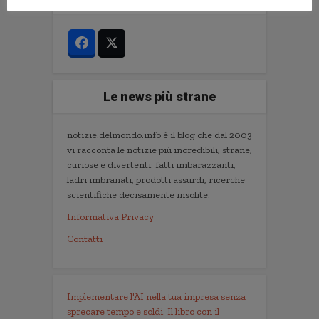
Le news più strane
notizie.delmondo.info è il blog che dal 2003
vi racconta le notizie più incredibili, strane,
curiose e divertenti: fatti imbarazzanti,
ladri imbranati, prodotti assurdi, ricerche
scientifiche decisamente insolite.
Informativa Privacy
Contatti
Implementare l'AI nella tua impresa senza
sprecare tempo e soldi. Il libro con il