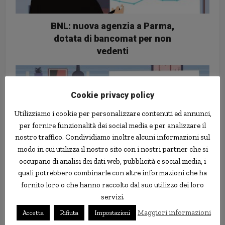
BNL: nuova agenzia a Parma,
dotata di bancomat per non
vedenti
Cookie privacy policy
Utilizziamo i cookie per personalizzare contenuti ed annunci,
per fornire funzionalità dei social media e per analizzare il
nostro traffico. Condividiamo inoltre alcuni informazioni sul
modo in cui utilizza il nostro sito con i nostri partner che si
occupano di analisi dei dati web, pubblicità e social media, i
quali potrebbero combinarle con altre informazioni che ha
Il Fondo di credito per i nuovi nati
fornito loro o che hanno raccolto dal suo utilizzo dei loro
entra nell'operatività
servizi.
Maggiori informazioni
Accetta
Rifiuta
Impostazioni
Follow us