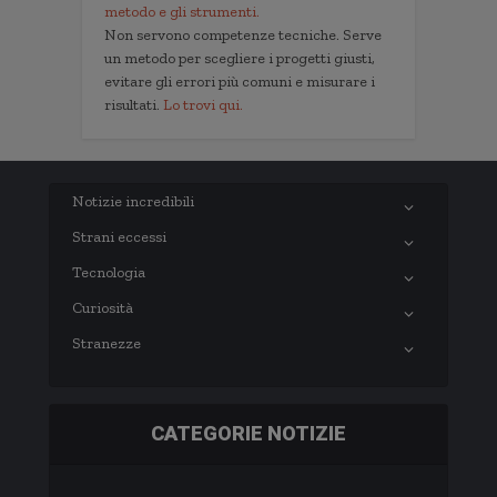
metodo e gli strumenti.
Non servono competenze tecniche. Serve
un metodo per scegliere i progetti giusti,
evitare gli errori più comuni e misurare i
risultati.
Lo trovi qui.
Notizie incredibili
Strani eccessi
Tecnologia
Curiosità
Stranezze
CATEGORIE NOTIZIE