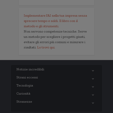
Implementare l'AI nella tua impresa senza
sprecare tempo e soldi. Il libro con il
metodo e gli strumenti.
Non servono competenze tecniche. Serve
un metodo per scegliere i progetti giusti,
evitare gli errori più comuni e misurare i
risultati.
Lo trovi qui.
Notizie incredibili
Strani eccessi
Tecnologia
Curiosità
Stranezze