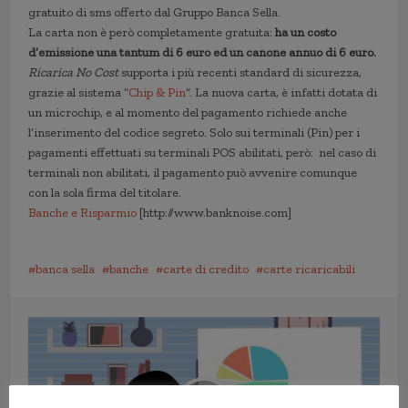
gratuito di sms offerto dal Gruppo Banca Sella.
La carta non è però completamente gratuita:
ha un costo
d’emissione una tantum di 6 euro ed un canone annuo di 6 euro.
Ricarica No Cost
supporta i più recenti standard di sicurezza,
grazie al sistema “
Chip & Pin
“. La nuova carta, è infatti dotata di
un microchip, e al momento del pagamento richiede anche
l’inserimento del codice segreto. Solo sui terminali (Pin) per i
pagamenti effettuati su terminali POS abilitati, però: nel caso di
terminali non abilitati, il pagamento può avvenire comunque
con la sola firma del titolare.
Banche e Risparmio
[http://www.banknoise.com]
banca sella
banche
carte di credito
carte ricaricabili