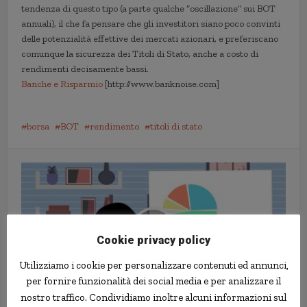
tendenza di questo tipo (a parte qualche “oscillazione” sui BOT
annuali), il che fa pensare che gli investitori siano poco convinti
delle potenzialità effettive dei mercati azionari, e preferiscano
comunque la sicurezza dei Titoli di Stato, anche a costo di
rendimenti decisamente bassi.
Banche e Risparmio
[http://www.banknoise.com]
borsa
BOT
rendimento
titoli di stato
Cookie privacy policy
Utilizziamo i cookie per personalizzare contenuti ed annunci,
per fornire funzionalità dei social media e per analizzare il
nostro traffico. Condividiamo inoltre alcuni informazioni sul