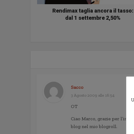
Rendimax taglia ancora il tasso:
dal 1 settembre 2,50%
Sacco
3 Agosto 2009 alle 16:54
U
OT
Ciao Marco, grazie per l’ins
blog nel mio blogroll.