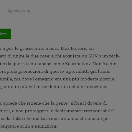
2 Agosto 2009
App
i e per le grosse auto è nota. Max Motors, un
ato di unire le due cose: a chi acquista un SUV o un pick-
cile da guerra noto anche come Kalashnikov. Non è a dir
propone promozioni di questo tipo: infatti già l’anno
imile, ma dove l’omaggio era una più modesta pistola,
 auto in più nel mese di durata della promozione.
s, spiega che ritiene che la gente “abbia il dovere di
 fuori, e non proteggersi è decisamente irresponsabile”.
che dal fatto che molte armerie stanno chiudendo per
e comprare armi e munizioni.