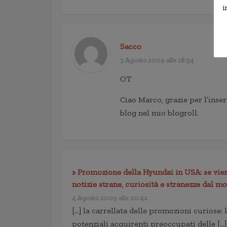
i
Sacco
3 Agosto 2009 alle 18:54
OT
Ciao Marco, grazie per l’ins
blog nel mio blogroll.
» Promozione della Hyundai in USA: se vieni
notizie strane, curiosità e stranezze dal m
4 Agosto 2009 alle 20:42
[…] la carrellata delle promozioni curiose
potenziali acquirenti preoccupati delle […]