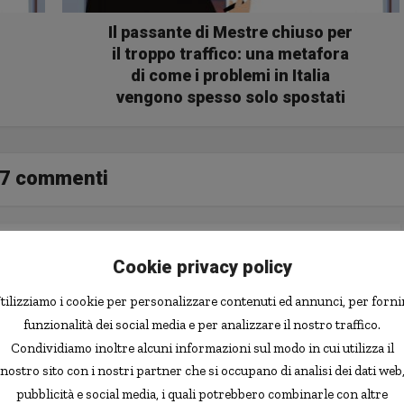
Il passante di Mestre chiuso per
il troppo traffico: una metafora
di come i problemi in Italia
vengono spesso solo spostati
7 commenti
Cookie privacy policy
tilizziamo i cookie per personalizzare contenuti ed annunci, per forni
funzionalità dei social media e per analizzare il nostro traffico.
Condividiamo inoltre alcuni informazioni sul modo in cui utilizza il
erimento. Ho provveduto immediatamente ad inserire il tuo
nostro sito con i nostri partner che si occupano di analisi dei dati web
pubblicità e social media, i quali potrebbero combinarle con altre