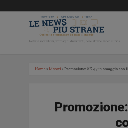
Notizie incredibili, immagini divertenti, cose strane, video curiosi
Home
»
Motori
»
Promozione: AK-47 in omaggio con i
Promozione:
co