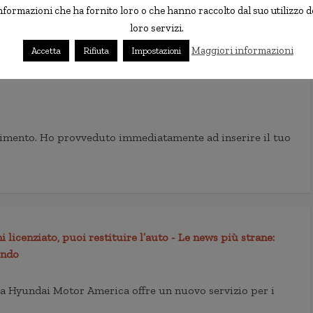
nformazioni che ha fornito loro o che hanno raccolto dal suo utilizzo d
loro servizi.
Maggiori informazioni
Accetta
Rifiuta
Impostazioni
erimento. Ho provveduto immediatamente ad inserire il tuo
 licenziato, puoi restituire l’auto - Le news più strane:
ondo
: la Hyundai Motor America offre un nuovo servizio per i