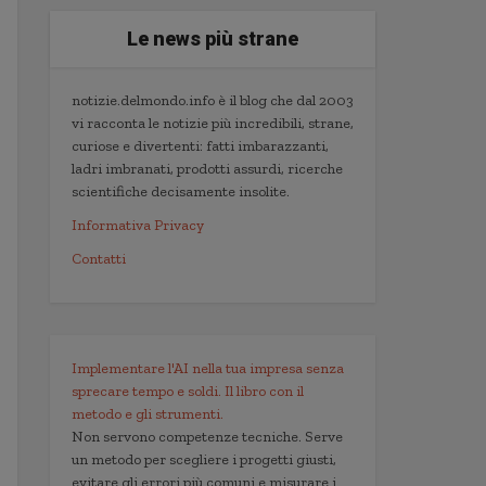
Le news più strane
notizie.delmondo.info è il blog che dal 2003
vi racconta le notizie più incredibili, strane,
curiose e divertenti: fatti imbarazzanti,
ladri imbranati, prodotti assurdi, ricerche
scientifiche decisamente insolite.
Informativa Privacy
Contatti
Implementare l'AI nella tua impresa senza
sprecare tempo e soldi. Il libro con il
metodo e gli strumenti.
Non servono competenze tecniche. Serve
un metodo per scegliere i progetti giusti,
evitare gli errori più comuni e misurare i