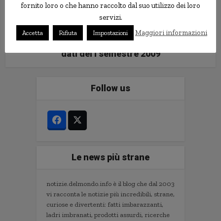
fornito loro o che hanno raccolto dal suo utilizzo dei loro
servizi.
Maggiori informazioni
Accetta
Rifiuta
Impostazioni
Banca IFIS: dati preliminari sui
dati del I semestre 2009
Follow us
Le news più strane
notizie.delmondo.info è il blog che dal 2003
vi racconta le notizie più incredibili, strane,
curiose e divertenti: fatti imbarazzanti,
ladri imbranati, prodotti assurdi, ricerche