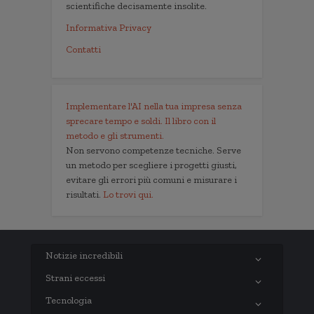
scientifiche decisamente insolite.
Informativa Privacy
Contatti
Implementare l'AI nella tua impresa senza
sprecare tempo e soldi. Il libro con il
metodo e gli strumenti.
Non servono competenze tecniche. Serve
un metodo per scegliere i progetti giusti,
evitare gli errori più comuni e misurare i
risultati.
Lo trovi qui.
Notizie incredibili
Strani eccessi
Tecnologia