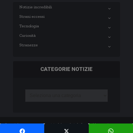
Notizie incredibili
Strani eccessi
Tecnologia
Curiosità
Stranezze
CATEGORIE NOTIZIE
Copyright © 2003-2020 notizie.delmondo.info Questo blog non è una testata
giornalistica né una pubblicazione periodica. -
Privacy Policy