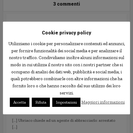
3 commenti
“Non sono ubriaco, ho bevuto solo due pizze”:
Cookie privacy policy
Arrestato.
21 Novembre 2011 alle 11:59
Utilizziamo i cookie per personalizzare contenuti ed annunci,
per fornire funzionalità dei social media e per analizzare il
[…] Ubriaco chiede ad un agente di abbracciarlo: arrestato
nostro traffico. Condividiamo inoltre alcuni informazioni sul
[…]
modo in cui utilizza il nostro sito con i nostri partner che si
occupano di analisi dei dati web, pubblicità e social media, i
quali potrebbero combinarle con altre informazioni che ha
fornito loro o che hanno raccolto dal suo utilizzo dei loro
servizi.
Auto in acqua: ubriaco, ha scambiato il fiume per
un parcheggio
Maggiori informazioni
Accetta
Rifiuta
Impostazioni
5 Dicembre 2011 alle 08:56
[…] Ubriaco chiede ad un agente di abbracciarlo: arrestato
[…]