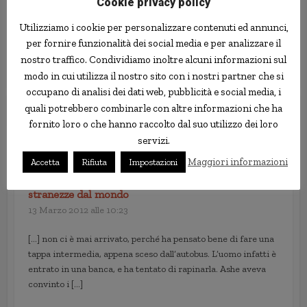
Cookie privacy policy
Utilizziamo i cookie per personalizzare contenuti ed annunci,
Anche CheBanca si appresta a
per fornire funzionalità dei social media e per analizzare il
tagliare gli interessi sul conto di
nostro traffico. Condividiamo inoltre alcuni informazioni sul
deposito
modo in cui utilizza il nostro sito con i nostri partner che si
occupano di analisi dei dati web, pubblicità e social media, i
quali potrebbero combinarle con altre informazioni che ha
1 commento
fornito loro o che hanno raccolto dal suo utilizzo dei loro
servizi.
Esce di prigione, rapina una banca mezz’ora dopo |
Maggiori informazioni
Accetta
Rifiuta
Impostazioni
Le news più strane: notizie strane, curiosità e
stranezze dal mondo
13 Marzo 2012 alle 10:23
[…] non ci è mai arrivato, perché ha pensato bene di fare una
tappa intermedia, appena sceso dall’autobus. L’uomo infatti è
entrato in una banca, e ha tentato di rapinarla. Ashe aveva
convinto i […]