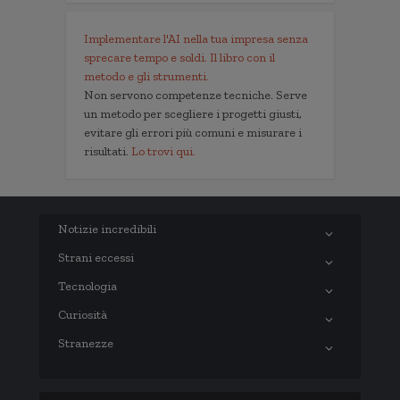
Implementare l'AI nella tua impresa senza
sprecare tempo e soldi. Il libro con il
metodo e gli strumenti.
Non servono competenze tecniche. Serve
un metodo per scegliere i progetti giusti,
evitare gli errori più comuni e misurare i
risultati.
Lo trovi qui.
Notizie incredibili
Strani eccessi
Tecnologia
Curiosità
Stranezze