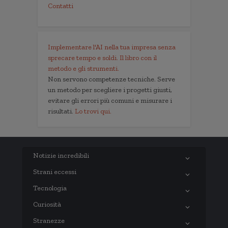
Contatti
Implementare l'AI nella tua impresa senza
sprecare tempo e soldi. Il libro con il
metodo e gli strumenti.
Non servono competenze tecniche. Serve
un metodo per scegliere i progetti giusti,
evitare gli errori più comuni e misurare i
risultati.
Lo trovi qui.
Notizie incredibili
Strani eccessi
Tecnologia
Curiosità
Stranezze