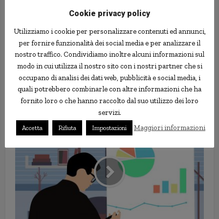
Cookie privacy policy
Utilizziamo i cookie per personalizzare contenuti ed annunci,
per fornire funzionalità dei social media e per analizzare il
nostro traffico. Condividiamo inoltre alcuni informazioni sul
modo in cui utilizza il nostro sito con i nostri partner che si
occupano di analisi dei dati web, pubblicità e social media, i
quali potrebbero combinarle con altre informazioni che ha
Ma in Italia aumentano i prestiti e
fornito loro o che hanno raccolto dal suo utilizzo dei loro
diminuiscono le insolvenze
servizi.
Maggiori informazioni
Accetta
Rifiuta
Impostazioni