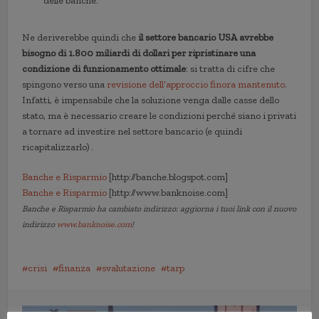
delle banche.
Ne deriverebbe quindi che
il settore bancario USA avrebbe
bisogno di 1.800 miliardi di dollari per ripristinare una
condizione di funzionamento ottimale
: si tratta di cifre che
spingono verso una
revisione dell’approccio finora mantenuto
.
Infatti, è impensabile che la soluzione venga dalle casse dello
stato, ma è necessario creare le condizioni perché siano i privati
a tornare ad investire nel settore bancario (e quindi
ricapitalizzarlo) .
Banche e Risparmio
[http://banche.blogspot.com]
Banche e Risparmio
[http://www.banknoise.com]
Banche e Risparmio ha cambiato indirizzo: aggiorna i tuoi link con il nuovo
indirizzo
www.banknoise.com
!
crisi
finanza
svalutazione
tarp