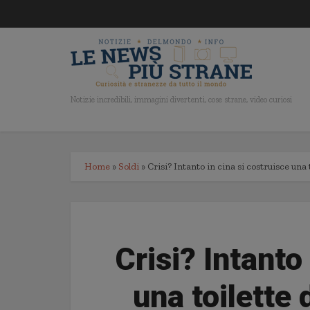
Notizie incredibili, immagini divertenti, cose strane, video curiosi
Home
»
Soldi
»
Crisi? Intanto in cina si costruisce una 
Crisi? Intanto
una toilette 