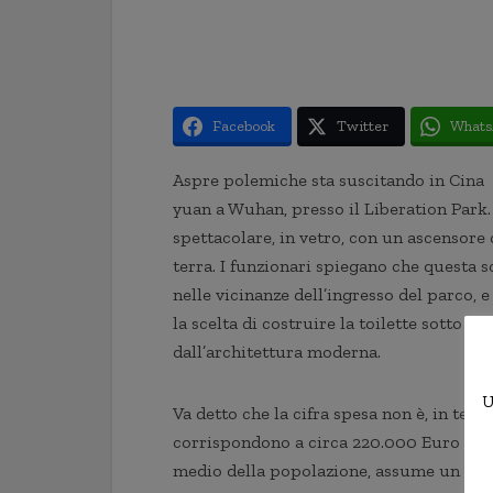
Facebook
Twitter
Whats
Aspre polemiche sta suscitando in Cina l
yuan a Wuhan, presso il Liberation Park. 
spettacolare, in vetro, con un ascensore 
terra. I funzionari spiegano che questa sc
nelle vicinanze dell’ingresso del parco, e
la scelta di costruire la toilette sotto ter
dall’architettura moderna.
U
Va detto che la cifra spesa non è, in ter
corrispondono a circa 220.000 Euro — ma 
medio della popolazione, assume un dive