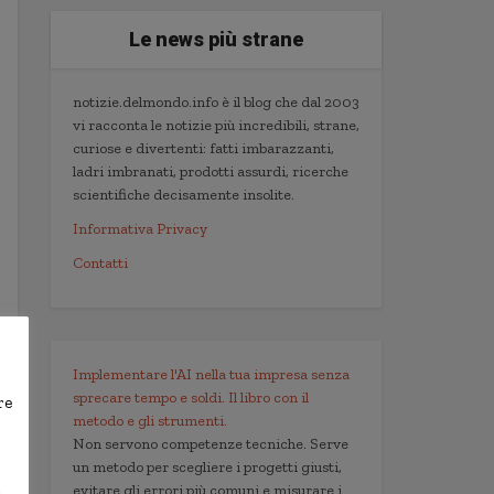
Le news più strane
notizie.delmondo.info è il blog che dal 2003
vi racconta le notizie più incredibili, strane,
curiose e divertenti: fatti imbarazzanti,
ladri imbranati, prodotti assurdi, ricerche
scientifiche decisamente insolite.
Informativa Privacy
Contatti
Implementare l'AI nella tua impresa senza
sprecare tempo e soldi. Il libro con il
re
metodo e gli strumenti.
Non servono competenze tecniche. Serve
un metodo per scegliere i progetti giusti,
,
evitare gli errori più comuni e misurare i