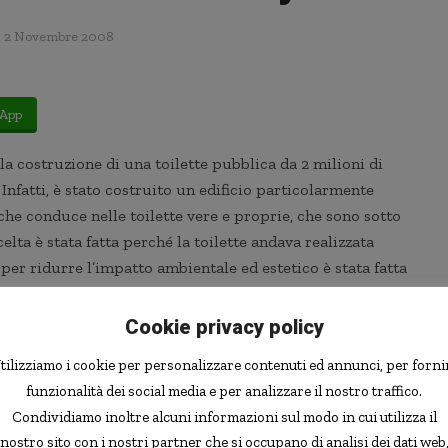
2 Novembre 2008
App
a costruzione di una toilette pubblica da 2 milioni di
Infatti, è stato costruito un edificio particolarmente
che conduce nelle toilette vere e proprie, che sono sotto
elta è stata fatta perché la toilette andava realizzata
 per ridurre l’impatto ambientale ed estetico è stata fatta
ra, e di realizzare in superficio un edicifio
Cookie privacy policy
tilizziamo i cookie per personalizzare contenuti ed annunci, per forni
mini assoluti, spropositata — 2 milioni di yuan
funzionalità dei social media e per analizzare il nostro traffico.
confrontata con il costo della vita e con il reddito
Condividiamo inoltre alcuni informazioni sul modo in cui utilizza il
rso significato, soprattutto considerato che questo è
nostro sito con i nostri partner che si occupano di analisi dei dati web