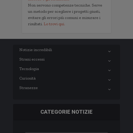
Non servono competenze tecniche. Serve
un metodo per scegliere i progetti giusti,
evitare gli errori più comuni e misurare i
risultati.
Lo trovi qui.
Notizie incredibili
Strani eccessi
Tecnologia
Curiosità
Stranezze
CATEGORIE NOTIZIE