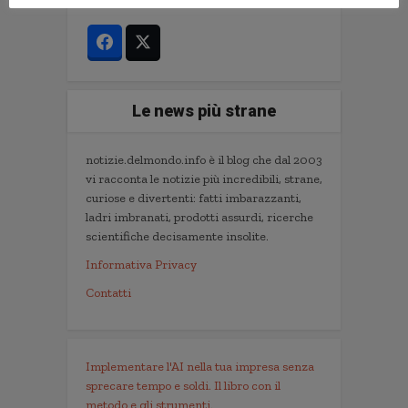
Le news più strane
notizie.delmondo.info è il blog che dal 2003
vi racconta le notizie più incredibili, strane,
curiose e divertenti: fatti imbarazzanti,
ladri imbranati, prodotti assurdi, ricerche
scientifiche decisamente insolite.
Informativa Privacy
Contatti
Implementare l'AI nella tua impresa senza
sprecare tempo e soldi. Il libro con il
metodo e gli strumenti.