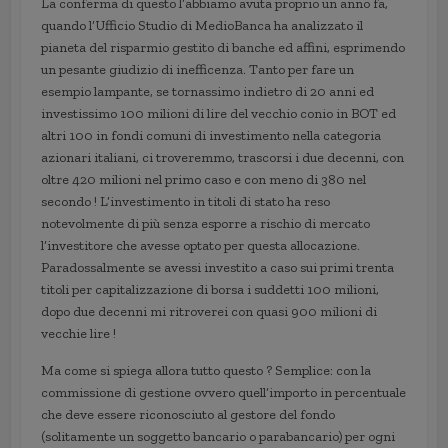
La conferma di questo l’abbiamo avuta proprio un anno fa,
quando l’Ufficio Studio di MedioBanca ha analizzato il
pianeta del risparmio gestito di banche ed affini, esprimendo
un pesante giudizio di inefficenza. Tanto per fare un
esempio lampante, se tornassimo indietro di 20 anni ed
investissimo 100 milioni di lire del vecchio conio in BOT ed
altri 100 in fondi comuni di investimento nella categoria
azionari italiani, ci troveremmo, trascorsi i due decenni, con
oltre 420 milioni nel primo caso e con meno di 380 nel
secondo ! L’investimento in titoli di stato ha reso
notevolmente di più senza esporre a rischio di mercato
l’investitore che avesse optato per questa allocazione.
Paradossalmente se avessi investito a caso sui primi trenta
titoli per capitalizzazione di borsa i suddetti 100 milioni,
dopo due decenni mi ritroverei con quasi 900 milioni di
vecchie lire !
Ma come si spiega allora tutto questo ? Semplice: con la
commissione di gestione ovvero quell’importo in percentuale
che deve essere riconosciuto al gestore del fondo
(solitamente un soggetto bancario o parabancario) per ogni