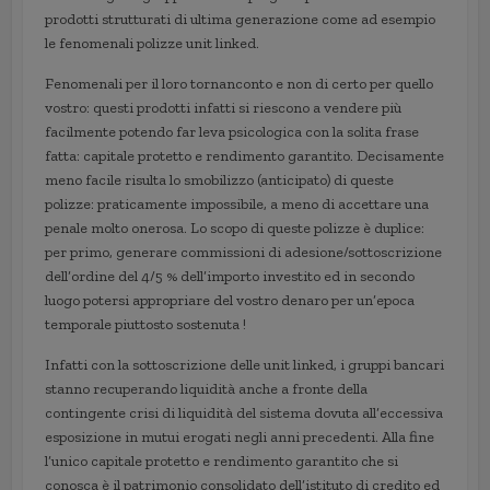
prodotti strutturati di ultima generazione come ad esempio
le fenomenali polizze unit linked.
Fenomenali per il loro tornanconto e non di certo per quello
vostro: questi prodotti infatti si riescono a vendere più
facilmente potendo far leva psicologica con la solita frase
fatta: capitale protetto e rendimento garantito. Decisamente
meno facile risulta lo smobilizzo (anticipato) di queste
polizze: praticamente impossibile, a meno di accettare una
penale molto onerosa. Lo scopo di queste polizze è duplice:
per primo, generare commissioni di adesione/sottoscrizione
dell’ordine del 4/5 % dell’importo investito ed in secondo
luogo potersi appropriare del vostro denaro per un’epoca
temporale piuttosto sostenuta !
Infatti con la sottoscrizione delle unit linked, i gruppi bancari
stanno recuperando liquidità anche a fronte della
contingente crisi di liquidità del sistema dovuta all’eccessiva
esposizione in mutui erogati negli anni precedenti. Alla fine
l’unico capitale protetto e rendimento garantito che si
conosca è il patrimonio consolidato dell’istituto di credito ed