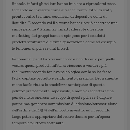
finendo, infatti gli italiani hanno iniziato a riprendersi tutto,
tornando ad investire come ai vecchi tempi: titoli di stato,
pronti contro termine, certificati di deposito e conti di
liquidità. E secondo voi il sistema bancario può accettare una
simile perdita ? Giammai ! Infatti adesso le direzioni
marketing dei gruppi bancari spingono per i cosidetti
prodotti strutturati di ultima generazione come ad esempio
le fenomenali polizze unit linked.
Fenomenali per il loro tornanconto e non di certo per quello
vostro: questi prodotti infatti si riescono a vendere più
facilmente potendo far leva psicologica con la solita frase
fatta: capitale protetto e rendimento garantito. Decisamente
meno facile risulta lo smobilizzo (anticipato) di queste
polizze: praticamente impossibile, a meno di accettare una
penale molto onerosa. Lo scopo di queste polizze è duplice:
per primo, generare commissioni di adesione/sottoscrizione
dell’ordine del 4/5 % dell’importo investito ed in secondo
luogo potersi appropriare del vostro denaro per un’epoca
temporale piuttosto sostenuta !