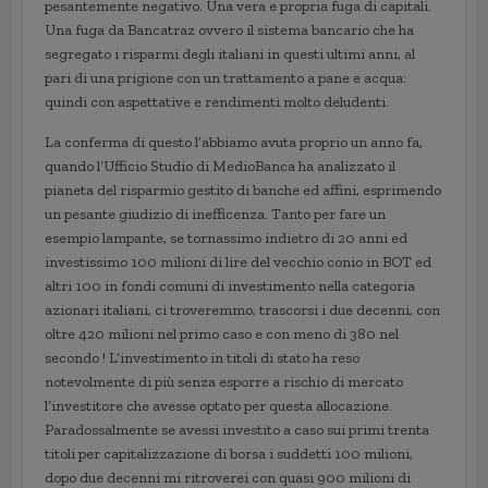
pesantemente negativo. Una vera e propria fuga di capitali.
Una fuga da Bancatraz ovvero il sistema bancario che ha
segregato i risparmi degli italiani in questi ultimi anni, al
pari di una prigione con un trattamento a pane e acqua:
quindi con aspettative e rendimenti molto deludenti.
La conferma di questo l’abbiamo avuta proprio un anno fa,
quando l’Ufficio Studio di MedioBanca ha analizzato il
pianeta del risparmio gestito di banche ed affini, esprimendo
un pesante giudizio di inefficenza. Tanto per fare un
esempio lampante, se tornassimo indietro di 20 anni ed
investissimo 100 milioni di lire del vecchio conio in BOT ed
altri 100 in fondi comuni di investimento nella categoria
azionari italiani, ci troveremmo, trascorsi i due decenni, con
oltre 420 milioni nel primo caso e con meno di 380 nel
secondo ! L’investimento in titoli di stato ha reso
notevolmente di più senza esporre a rischio di mercato
l’investitore che avesse optato per questa allocazione.
Paradossalmente se avessi investito a caso sui primi trenta
titoli per capitalizzazione di borsa i suddetti 100 milioni,
dopo due decenni mi ritroverei con quasi 900 milioni di