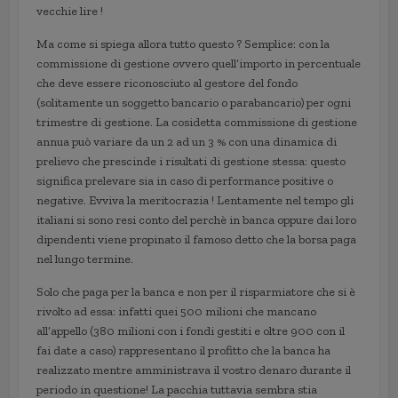
vecchie lire !
Ma come si spiega allora tutto questo ? Semplice: con la
commissione di gestione ovvero quell’importo in percentuale
che deve essere riconosciuto al gestore del fondo
(solitamente un soggetto bancario o parabancario) per ogni
trimestre di gestione. La cosidetta commissione di gestione
annua può variare da un 2 ad un 3 % con una dinamica di
prelievo che prescinde i risultati di gestione stessa: questo
significa prelevare sia in caso di performance positive o
negative. Evviva la meritocrazia ! Lentamente nel tempo gli
italiani si sono resi conto del perchè in banca oppure dai loro
dipendenti viene propinato il famoso detto che la borsa paga
nel lungo termine.
Solo che paga per la banca e non per il risparmiatore che si è
rivolto ad essa: infatti quei 500 milioni che mancano
all’appello (380 milioni con i fondi gestiti e oltre 900 con il
fai date a caso) rappresentano il profitto che la banca ha
realizzato mentre amministrava il vostro denaro durante il
periodo in questione! La pacchia tuttavia sembra stia