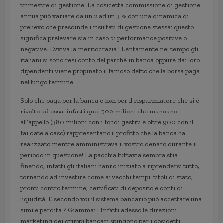
trimestre di gestione. La cosidetta commissione di gestione
annua può variare da un 2 ad un 3 % con una dinamica di
prelievo che prescinde i risultati di gestione stessa: questo
significa prelevare sia in caso di performance positive o
negative. Evviva la meritocrazia ! Lentamente nel tempo gli
italiani si sono resi conto del perchè in banca oppure dai loro
dipendenti viene propinato il famoso detto che la borsa paga
nel lungo termine.
Solo che paga per la banca e non per il risparmiatore che si è
rivolto ad essa: infatti quei 500 milioni che mancano
all’appello (380 milioni con i fondi gestiti e oltre 900 con il
fai date a caso) rappresentano il profitto che la banca ha
realizzato mentre amministrava il vostro denaro durante il
periodo in questione! La pacchia tuttavia sembra stia
finendo, infatti gli italiani hanno iniziato a riprendersi tutto,
tornando ad investire come ai vecchi tempi: titoli di stato,
pronti contro termine, certificati di deposito e conti di
liquidità. E secondo voi il sistema bancario può accettare una
simile perdita ? Giammai ! Infatti adesso le direzioni
marketing dei gruppi bancari spingono per i cosidetti