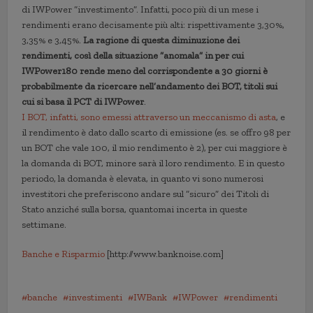
di IWPower “investimento”. Infatti, poco più di un mese i
rendimenti erano decisamente più alti: rispettivamente 3,30%,
3,35% e 3,45%.
La ragione di questa diminuzione dei
rendimenti, così della situazione “anomala” in per cui
IWPower180 rende meno del corrispondente a 30 giorni è
probabilmente da ricercare nell’andamento dei BOT, titoli sui
cui si basa il PCT di IWPower
.
I BOT, infatti, sono emessi attraverso un meccanismo di asta
, e
il rendimento è dato dallo scarto di emissione (es. se offro 98 per
un BOT che vale 100, il mio rendimento è 2), per cui maggiore è
la domanda di BOT, minore sarà il loro rendimento. E in questo
periodo, la domanda è elevata, in quanto vi sono numerosi
investitori che preferiscono andare sul “sicuro” dei Titoli di
Stato anziché sulla borsa, quantomai incerta in queste
settimane.
Banche e Risparmio
[http://www.banknoise.com]
banche
investimenti
IWBank
IWPower
rendimenti