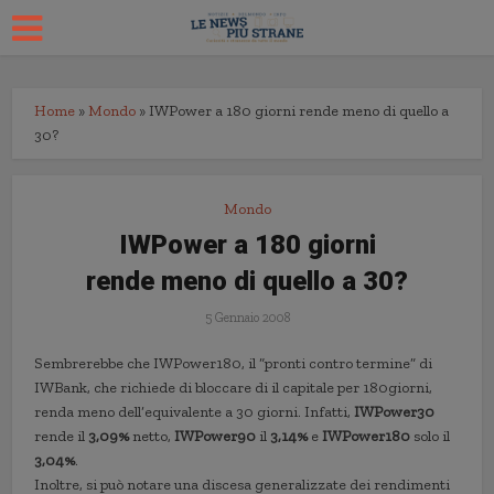
Home
»
Mondo
»
IWPower a 180 giorni rende meno di quello a
30?
Mondo
IWPower a 180 giorni
rende meno di quello a 30?
5 Gennaio 2008
Sembrerebbe che IWPower180, il “pronti contro termine” di
IWBank, che richiede di bloccare di il capitale per 180giorni,
renda meno dell’equivalente a 30 giorni. Infatti,
IWPower30
rende il
3,09%
netto,
IWPower90
il
3,14%
e
IWPower180
solo il
3,04%
.
Inoltre, si può notare una discesa generalizzate dei rendimenti