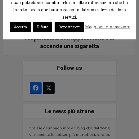
quali potrebbero combinarle con altre informazioni che ha
fornito loro o che hanno raccolto dal suo utilizzo dei loro
servizi.
Per festeggiare l’entrata in vigore
Maggiori informazioni
Accetta
Rifiuta
Impostazioni
della legge anti-fumo, il
responsabile dell’applicazione… si
accende una sigaretta
Follow us
Le news più strane
notizie.delmondo.info è il blog che dal 2003
vi racconta le notizie più incredibili, strane,