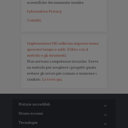
scientifiche decisamente insolite.
Informativa Privacy
Contatti
Implementare l'AI nella tua impresa senza
sprecare tempo e soldi. Il libro con il
metodo e gli strumenti.
Non servono competenze tecniche. Serve
un metodo per scegliere i progetti giusti,
evitare gli errori più comuni e misurare i
risultati.
Lo trovi qui.
Notizie incredibili
Strani eccessi
Tecnologia