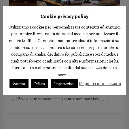
Cookie privacy policy
Tutte le banche italiane e le DEMO
Utilizziamo i cookie per personalizzare contenuti ed annunci,
dei servizi home banking
per fornire funzionalità dei social media e per analizzare il
nostro traffico. Condividiamo inoltre alcuni informazioni sul
modo in cui utilizza il nostro sito con i nostri partner che si
2 commenti
occupano di analisi dei dati web, pubblicità e social media, i
quali potrebbero combinarle con altre informazioni che ha
fornito loro o che hanno raccolto dal suo utilizzo dei loro
L’estate? Inizia il 25 marzo. O almeno, qualcuno ci
servizi.
prova…
Maggiori informazioni
Accetta
Rifiuta
Impostazioni
3 Aprile 2012 alle 13:53
[…] Vive 4 anni nascosto in un centro commerciale […]