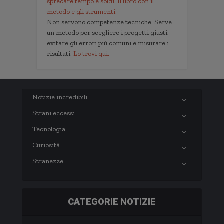
sprecare tempo e soldi. Il libro con il
metodo e gli strumenti.
Non servono competenze tecniche. Serve
un metodo per scegliere i progetti giusti,
evitare gli errori più comuni e misurare i
risultati.
Lo trovi qui.
Notizie incredibili
Strani eccessi
Tecnologia
Curiosità
Stranezze
CATEGORIE NOTIZIE