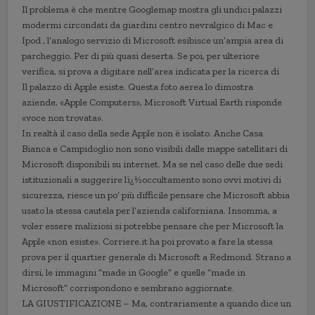
Il problema è che mentre Googlemap mostra gli undici palazzi
modermi circondati da giardini centro nevralgico di Mac e
Ipod , l’analogo servizio di Microsoft esibisce un’ampia area di
parcheggio. Per di più quasi deserta. Se poi, per ulteriore
verifica, si prova a digitare nell’area indicata per la ricerca di
Il palazzo di Apple esiste. Questa foto aerea lo dimostra
aziende, «Apple Computers», Microsoft Virtual Earth risponde
«voce non trovata».
In realtà il caso della sede Apple non è isolato. Anche Casa
Bianca e Campidoglio non sono visibili dalle mappe satellitari di
Microsoft disponibili su internet. Ma se nel caso delle due sedi
istituzionali a suggerire lï¿½occultamento sono ovvi motivi di
sicurezza, riesce un po’ più difficile pensare che Microsoft abbia
usato la stessa cautela per l’azienda californiana. Insomma, a
voler essere maliziosi si potrebbe pensare che per Microsoft la
Apple «non esiste». Corriere.it ha poi provato a fare la stessa
prova per il quartier generale di Microsoft a Redmond. Strano a
dirsi, le immagini “made in Google” e quelle “made in
Microsoft” corrispondono e sembrano aggiornate.
LA GIUSTIFICAZIONE – Ma, contrariamente a quando dice un