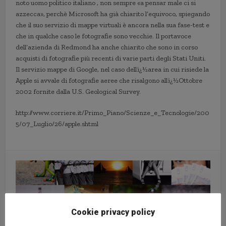
noto uomo politico italiano , non sempre «a pensar male ci si
azzecca», perchè Microsoft ha già chiarito l’equivoco, spiegando
che il suo servizio di mappe virtuali è ancora nella sua fase-test e
che in qualche caso le fotografie sono vecchie. Il portavoce
dell’azienda di Redmond ha anche chiarito che sono in corso
acquisti di fotografie più recenti di varie parti degli Stati Uniti.
Il servizio mappe di Google, nel caso dellï¿½area in cui risiede la
Apple si avvale di fotografie aeree che risalgono allï¿½Ottobre
2002 fornite dalla U.S. Geological Survey.
http://www.corriere.it/Primo_Piano/Scienze_e_Tecnologie/200
5/07_Luglio/26/apple.shtml
Cookie privacy policy