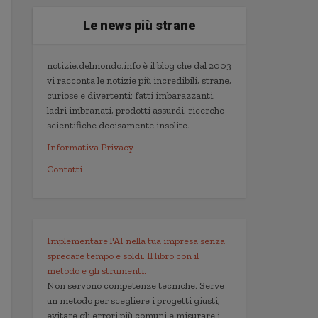
Le news più strane
notizie.delmondo.info è il blog che dal 2003
vi racconta le notizie più incredibili, strane,
curiose e divertenti: fatti imbarazzanti,
ladri imbranati, prodotti assurdi, ricerche
scientifiche decisamente insolite.
Informativa Privacy
Contatti
Implementare l'AI nella tua impresa senza
sprecare tempo e soldi. Il libro con il
metodo e gli strumenti.
Non servono competenze tecniche. Serve
un metodo per scegliere i progetti giusti,
evitare gli errori più comuni e misurare i