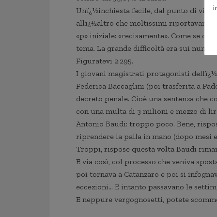
i
Unï¿½inchiesta facile, dal punto di vista
allï¿½altro che moltissimi riportavano l
«p» iniziale: «recisamente». Come se qual
tema. La grande difficoltà era sui numeri:
Figuratevi 2.295.
I giovani magistrati protagonisti dellï¿½
Federica Baccaglini (poi trasferita a Pa
decreto penale. Cioè una sentenza che c
con una multa di 3 milioni e mezzo di lir
Antonio Baudi: troppo poco. Bene, rispos
riprendere la palla in mano (dopo mesi 
Troppi, rispose questa volta Baudi rima
E via così, col processo che veniva spos
poi tornava a Catanzaro e poi si infognava
eccezioni… E intanto passavano le settiman
E neppure vergognosetti, potete scommett