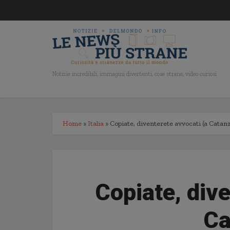
Notizie incredibili, immagini divertenti, cose strane, video curiosi
Home
»
Italia
»
Copiate, diventerete avvocati (a Catan
Copiate, dive
Ca