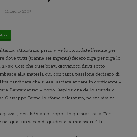
11 Luglio 2005
App
ltanza: «Giustizia: prrrr!». Ve lo ricordate l’esame per
e dove tutti (tranne sei ingenui) fecero riga per riga lo
 2.585. Così che quei bravi giovanotti finiti sotto
mbasce alla materia cui con tanta passione decisero di
. Una candidata che si era lasciata andare in confidenze –
are. Lentamente» – dopo l’esplosione dello scandalo,
se Giuseppe Jannello «forse eclatante», ne era sicura:
agazza -, perché siamo troppi, in questa storia. Per
nei guai un sacco di giudici e commissari. Gli