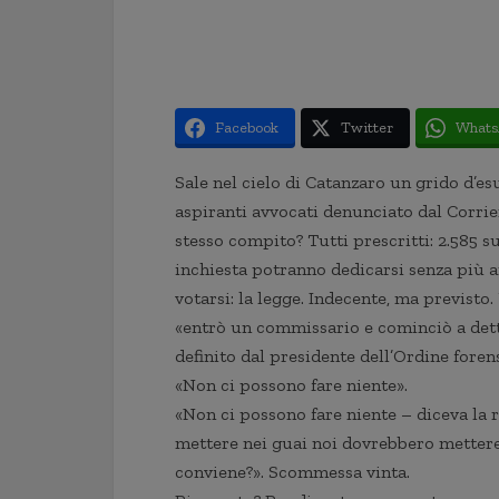
Facebook
Twitter
Whats
Sale nel cielo di Catanzaro un grido d’esu
aspiranti avvocati denunciato dal Corrier
stesso compito? Tutti prescritti: 2.585 su
inchiesta potranno dedicarsi senza più a
votarsi: la legge. Indecente, ma previsto
«entrò un commissario e cominciò a dett
definito dal presidente dell’Ordine foren
«Non ci possono fare niente».
«Non ci possono fare niente – diceva la r
mettere nei guai noi dovrebbero mettere 
conviene?». Scommessa vinta.