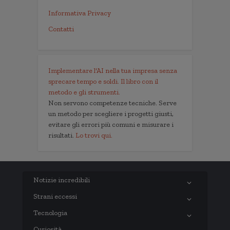
Informativa Privacy
Contatti
Implementare l'AI nella tua impresa senza
sprecare tempo e soldi. Il libro con il
metodo e gli strumenti.
Non servono competenze tecniche. Serve
un metodo per scegliere i progetti giusti,
evitare gli errori più comuni e misurare i
risultati.
Lo trovi qui.
Notizie incredibili
Strani eccessi
Tecnologia
Curiosità