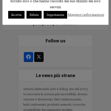
fornito loro o che hanno raccolto dal suo utilizzo dei loro
servizi.
Maggiori informazioni
Accetta
Rifiuta
Impostazioni
Uomo obeso cade a terra, 6
pompieri per rialzarlo
Follow us
Le news più strane
notizie.delmondo.info è il blog che dal 2003
vi racconta le notizie più incredibili, strane,
curiose e divertenti: fatti imbarazzanti,
ladri imbranati, prodotti assurdi, ricerche
scientifiche decisamente insolite.