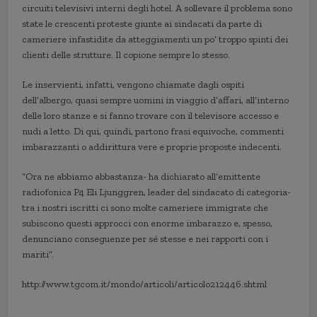
circuiti televisivi interni degli hotel. A sollevare il problema sono
state le crescenti proteste giunte ai sindacati da parte di
cameriere infastidite da atteggiamenti un po’ troppo spinti dei
clienti delle strutture. Il copione sempre lo stesso.
Le inservienti, infatti, vengono chiamate dagli ospiti
dell’albergo, quasi sempre uomini in viaggio d’affari, all’interno
delle loro stanze e si fanno trovare con il televisore accesso e
nudi a letto. Di qui, quindi, partono frasi equivoche, commenti
imbarazzanti o addirittura vere e proprie proposte indecenti.
“Ora ne abbiamo abbastanza- ha dichiarato all’emittente
radiofonica P4 Eli Ljunggren, leader del sindacato di categoria-
tra i nostri iscritti ci sono molte cameriere immigrate che
subiscono questi approcci con enorme imbarazzo e, spesso,
denunciano conseguenze per sé stesse e nei rapporti con i
mariti”.
http://www.tgcom.it/mondo/articoli/articolo212446.shtml