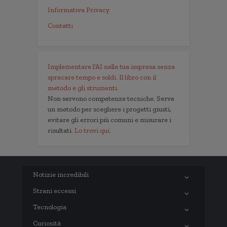
Informativa Privacy
Contatti
Implementare l'AI nella tua impresa senza
sprecare tempo e soldi. Il libro con il
metodo e gli strumenti.
Non servono competenze tecniche. Serve
un metodo per scegliere i progetti giusti,
evitare gli errori più comuni e misurare i
risultati.
Lo trovi qui.
Notizie incredibili
Strani eccessi
Tecnologia
Curiosità