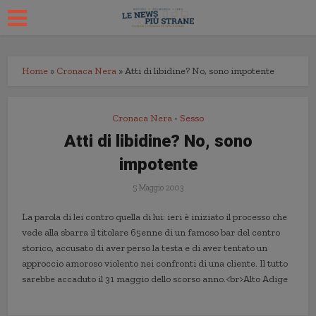
Home
»
Cronaca Nera
»
Atti di libidine? No, sono impotente
Cronaca Nera
Sesso
•
Atti di libidine? No, sono
impotente
5 Maggio 2003
La parola di lei contro quella di lui: ieri è iniziato il processo che
vede alla sbarra il titolare 65enne di un famoso bar del centro
storico, accusato di aver perso la testa e di aver tentato un
approccio amoroso violento nei confronti di una cliente. Il tutto
sarebbe accaduto il 31 maggio dello scorso anno.<br>Alto Adige