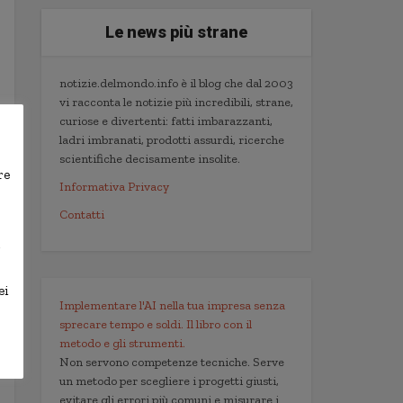
Le news più strane
notizie.delmondo.info è il blog che dal 2003
vi racconta le notizie più incredibili, strane,
curiose e divertenti: fatti imbarazzanti,
ladri imbranati, prodotti assurdi, ricerche
scientifiche decisamente insolite.
re
Informativa Privacy
Contatti
,
ei
Implementare l'AI nella tua impresa senza
sprecare tempo e soldi. Il libro con il
metodo e gli strumenti.
Non servono competenze tecniche. Serve
un metodo per scegliere i progetti giusti,
evitare gli errori più comuni e misurare i