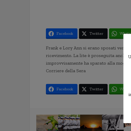
Facebook
Twitter
Whats
Frank e Lory Ann si erano sposati venerd
ricevimento. La lite è proseguita anche 
U
improvvisamente ha sparato alla moglie, f
Corriere della Sera
Facebook
Twitter
Whats
i