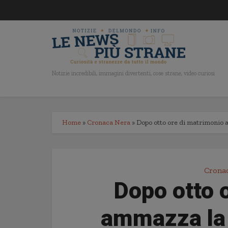
Notizie incredibili, immagini divertenti, cose strane, video curiosi
Home
»
Cronaca Nera
»
Dopo otto ore di matrimonio 
Crona
Dopo otto 
ammazza la 