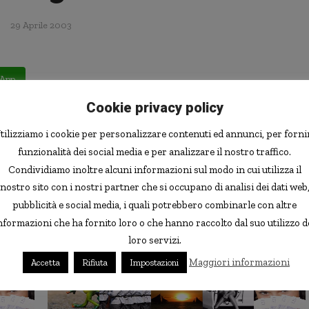
29 Aprile 2003
App
Cookie privacy policy
ì sera e hanno cominciato a litigare già durante il
tra le mura domestiche, fino a quando il neo marito
tilizziamo i cookie per personalizzare contenuti ed annunci, per forni
erendola a morte. Subito dopo si è tolto la vita.<br>Il
funzionalità dei social media e per analizzare il nostro traffico.
Condividiamo inoltre alcuni informazioni sul modo in cui utilizza il
nostro sito con i nostri partner che si occupano di analisi dei dati web
pubblicità e social media, i quali potrebbero combinarle con altre
App
nformazioni che ha fornito loro o che hanno raccolto dal suo utilizzo d
loro servizi.
Maggiori informazioni
Accetta
Rifiuta
Impostazioni