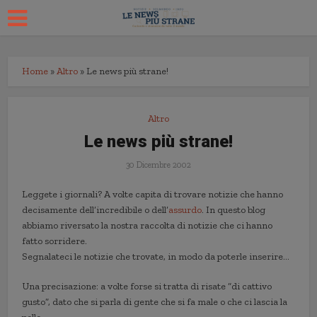
Home
»
Altro
»
Le news più strane!
Altro
Le news più strane!
30 Dicembre 2002
Leggete i giornali? A volte capita di trovare notizie che hanno
decisamente dell’incredibile o dell’
assurdo
. In questo blog
abbiamo riversato la nostra raccolta di notizie che ci hanno
fatto sorridere.
Segnalateci le notizie che trovate, in modo da poterle inserire…
Una precisazione: a volte forse si tratta di risate “di cattivo
gusto”, dato che si parla di gente che si fa male o che ci lascia la