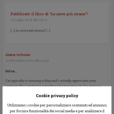
Pubblicato il libro di “Le news più strane”!
27 Luglio 2012 alle 05:13
[…] Le news più strane! […]
share volume
13 Novembre 2012 alle 22:49
bid us…
I’m typically to running a blog and i actually appreciate your
content. The article has actually peaks my interest. I’m going to
bookmark your web site and keep checking for brand spanking new
Cookie privacy policy
information….
Utilizziamo i cookie per personalizzare contenuti ed annunci,
Bang Bang Bang
per fornire funzionalità dei social media e per analizzare il