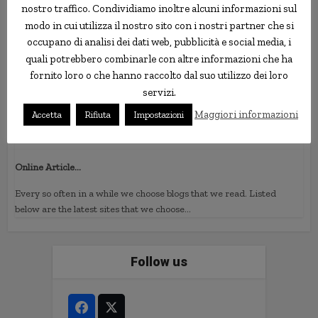
10 Dicembre 2012 alle 22:47
nostro traffico. Condividiamo inoltre alcuni informazioni sul
modo in cui utilizza il nostro sito con i nostri partner che si
The Bang Bang Club Full Movie Part 1…
occupano di analisi dei dati web, pubblicità e social media, i
A drama based on the true-life experiences of four combat
quali potrebbero combinarle con altre informazioni che ha
photographers capturing the final days of apartheid in South
fornito loro o che hanno raccolto dal suo utilizzo dei loro
Africa….
servizi.
Maggiori informazioni
Accetta
Rifiuta
Impostazioni
fsgb80v7cbwe
5 Gennaio 2013 alle 14:57
Online Article…
Every so often in a while we choose blogs that we read. Listed
below are the latest sites that we choose…
Follow us