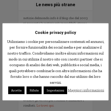
Le news più strane
notizie.delmondo.info è il blog che dal 2003
vi racconta le notizie più incredibili, strane,
curiose e divertenti: fatti imbarazzanti,
Cookie privacy policy
ladri imbranati, prodotti assurdi, ricerche
scientifiche decisamente insolite.
Utilizziamo i cookie per personalizzare contenuti ed annunci,
Informativa Privacy
per fornire funzionalità dei social media e per analizzare il
nostro traffico. Condividiamo inoltre alcuni informazioni sul
Contatti
modo in cui utilizza il nostro sito con i nostri partner che si
occupano di analisi dei dati web, pubblicità e social media, i
quali potrebbero combinarle con altre informazioni che ha
Implementare l'AI nella tua impresa senza
fornito loro o che hanno raccolto dal suo utilizzo dei loro
sprecare tempo e soldi. Il libro con il
servizi.
metodo e gli strumenti.
Non servono competenze tecniche. Serve
Maggiori informazioni
Accetta
Rifiuta
Impostazioni
un metodo per scegliere i progetti giusti,
evitare gli errori più comuni e misurare i
risultati.
Lo trovi qui.