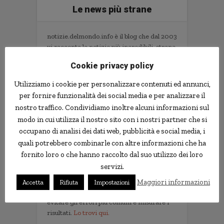
Le news più strane
notizie.delmondo.info è il blog che dal 2003
vi racconta le notizie più incredibili, strane,
curiose e divertenti: fatti imbarazzanti,
Cookie privacy policy
ladri imbranati, prodotti assurdi, ricerche
scientifiche decisamente insolite.
Utilizziamo i cookie per personalizzare contenuti ed annunci,
Informativa Privacy
per fornire funzionalità dei social media e per analizzare il
nostro traffico. Condividiamo inoltre alcuni informazioni sul
Contatti
modo in cui utilizza il nostro sito con i nostri partner che si
occupano di analisi dei dati web, pubblicità e social media, i
quali potrebbero combinarle con altre informazioni che ha
Implementare l'AI nella tua impresa senza
fornito loro o che hanno raccolto dal suo utilizzo dei loro
sprecare tempo e soldi. Il libro con il
servizi.
metodo e gli strumenti.
Non servono competenze tecniche. Serve
Maggiori informazioni
Accetta
Rifiuta
Impostazioni
un metodo per scegliere i progetti giusti,
evitare gli errori più comuni e misurare i
risultati.
Lo trovi qui.