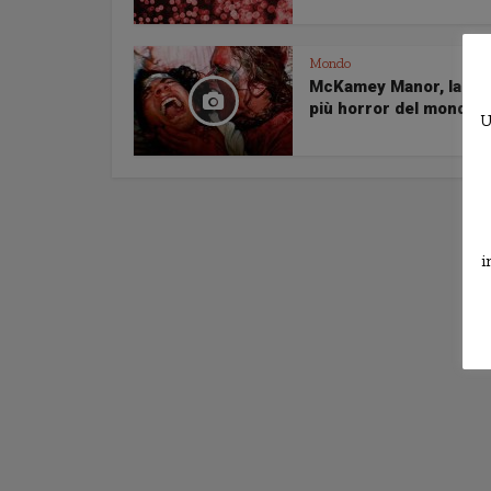
Mondo
McKamey Manor, la va
più horror del mondo
U
i