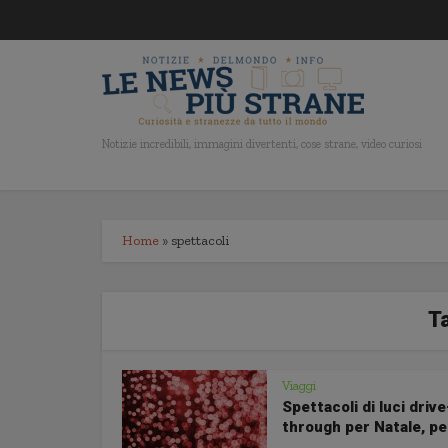
Notizie incredibili, immagini divertenti, cose strane, video curiosi
Home
»
spettacoli
Ta
Viaggi
Spettacoli di luci drive
through per Natale, per