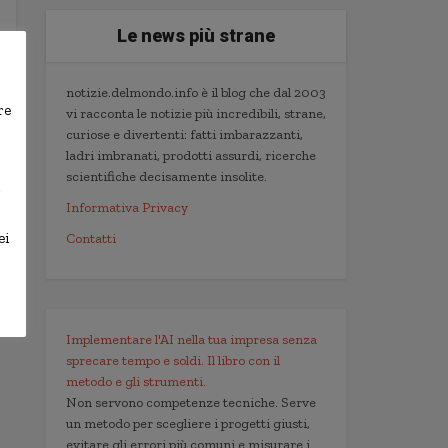
Le news più strane
notizie.delmondo.info è il blog che dal 2003
re
vi racconta le notizie più incredibili, strane,
curiose e divertenti: fatti imbarazzanti,
ladri imbranati, prodotti assurdi, ricerche
scientifiche decisamente insolite.
,
Informativa Privacy
ei
Contatti
Implementare l'AI nella tua impresa senza
sprecare tempo e soldi. Il libro con il
metodo e gli strumenti.
Non servono competenze tecniche. Serve
un metodo per scegliere i progetti giusti,
evitare gli errori più comuni e misurare i