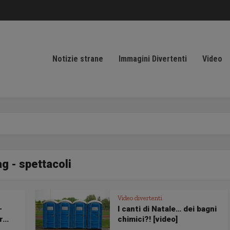
Notizie strane
Immagini Divertenti
Video
g - spettacoli
Video divertenti
-
I canti di Natale… dei bagni
...
chimici?! [video]