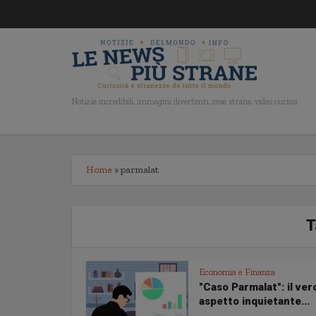
Notizie incredibili, immagini divertenti, cose strane, video curiosi
Home
»
parmalat
T
Economia e Finanza
"Caso Parmalat": il ver
aspetto inquietante...