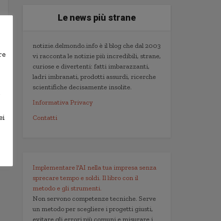
Le news più strane
notizie.delmondo.info è il blog che dal 2003
re
vi racconta le notizie più incredibili, strane,
curiose e divertenti: fatti imbarazzanti,
ladri imbranati, prodotti assurdi, ricerche
scientifiche decisamente insolite.
,
Informativa Privacy
ei
Contatti
Implementare l'AI nella tua impresa senza
sprecare tempo e soldi. Il libro con il
metodo e gli strumenti.
Non servono competenze tecniche. Serve
un metodo per scegliere i progetti giusti,
evitare gli errori più comuni e misurare i