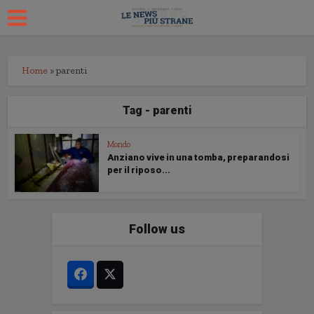
Home
»
parenti
Tag - parenti
Mondo
Anziano vive in una tomba, preparandosi
per il riposo...
Follow us