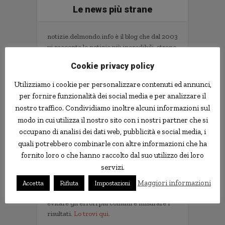
Le news più strane
notizie.delmondo.info è il blog che dal 2003
vi racconta le notizie più incredibili, strane,
curiose e divertenti: fatti imbarazzanti,
Cookie privacy policy
ladri imbranati, prodotti assurdi, ricerche
scientifiche decisamente insolite.
Utilizziamo i cookie per personalizzare contenuti ed annunci,
Informativa Privacy
per fornire funzionalità dei social media e per analizzare il
nostro traffico. Condividiamo inoltre alcuni informazioni sul
Contatti
modo in cui utilizza il nostro sito con i nostri partner che si
occupano di analisi dei dati web, pubblicità e social media, i
quali potrebbero combinarle con altre informazioni che ha
Implementare l'AI nella tua impresa senza
fornito loro o che hanno raccolto dal suo utilizzo dei loro
sprecare tempo e soldi. Il libro con il
servizi.
metodo e gli strumenti.
Non servono competenze tecniche. Serve
Maggiori informazioni
Accetta
Rifiuta
Impostazioni
un metodo per scegliere i progetti giusti,
evitare gli errori più comuni e misurare i
risultati.
Lo trovi qui.