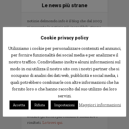
Le news più strane
notizie.delmondo.info è il blog che dal 2003
vi racconta le notizie più incredibili, strane,
curiose e divertenti: fatti imbarazzanti,
Cookie privacy policy
ladri imbranati, prodotti assurdi, ricerche
scientifiche decisamente insolite.
Utilizziamo i cookie per personalizzare contenuti ed annunci,
Informativa Privacy
per fornire funzionalità dei social media e per analizzare il
nostro traffico. Condividiamo inoltre alcuni informazioni sul
Contatti
modo in cui utilizza il nostro sito con i nostri partner che si
occupano di analisi dei dati web, pubblicità e social media, i
quali potrebbero combinarle con altre informazioni che ha
Implementare l'AI nella tua impresa senza
fornito loro o che hanno raccolto dal suo utilizzo dei loro
sprecare tempo e soldi. Il libro con il
servizi.
metodo e gli strumenti.
Non servono competenze tecniche. Serve
Maggiori informazioni
Accetta
Rifiuta
Impostazioni
un metodo per scegliere i progetti giusti,
evitare gli errori più comuni e misurare i
risultati.
Lo trovi qui.