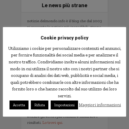
Le news più strane
notizie.delmondo.info è il blog che dal 2003
vi racconta le notizie più incredibili, strane,
curiose e divertenti: fatti imbarazzanti,
Cookie privacy policy
ladri imbranati, prodotti assurdi, ricerche
scientifiche decisamente insolite.
Utilizziamo i cookie per personalizzare contenuti ed annunci,
Informativa Privacy
per fornire funzionalità dei social media e per analizzare il
nostro traffico. Condividiamo inoltre alcuni informazioni sul
Contatti
modo in cui utilizza il nostro sito con i nostri partner che si
occupano di analisi dei dati web, pubblicità e social media, i
quali potrebbero combinarle con altre informazioni che ha
Implementare l'AI nella tua impresa senza
fornito loro o che hanno raccolto dal suo utilizzo dei loro
sprecare tempo e soldi. Il libro con il
servizi.
metodo e gli strumenti.
Non servono competenze tecniche. Serve
Maggiori informazioni
Accetta
Rifiuta
Impostazioni
un metodo per scegliere i progetti giusti,
evitare gli errori più comuni e misurare i
risultati.
Lo trovi qui.