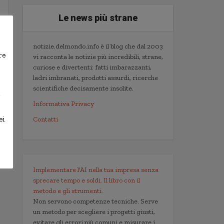
Le news più strane
notizie.delmondo.info è il blog che dal 2003
re
vi racconta le notizie più incredibili, strane,
curiose e divertenti: fatti imbarazzanti,
ladri imbranati, prodotti assurdi, ricerche
scientifiche decisamente insolite.
,
Informativa Privacy
ei
Contatti
Implementare l'AI nella tua impresa senza
sprecare tempo e soldi. Il libro con il
metodo e gli strumenti.
Non servono competenze tecniche. Serve
un metodo per scegliere i progetti giusti,
evitare gli errori più comuni e misurare i