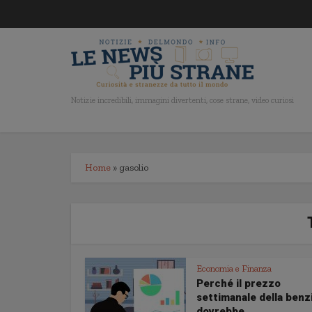
Notizie incredibili, immagini divertenti, cose strane, video curiosi
Home
»
gasolio
Economia e Finanza
Perché il prezzo
settimanale della benz
dovrebbe...