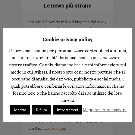
Le news più strane
notizie.delmondo.info è il blog che dal 2003
vi racconta le notizie più incredibili, strane,
curiose e divertenti: fatti imbarazzanti,
Cookie privacy policy
ladri imbranati, prodotti assurdi, ricerche
scientifiche decisamente insolite.
Utilizziamo i cookie per personalizzare contenuti ed annunci,
Informativa Privacy
per fornire funzionalità dei social media e per analizzare il
nostro traffico. Condividiamo inoltre alcuni informazioni sul
Contatti
modo in cui utilizza il nostro sito con i nostri partner che si
occupano di analisi dei dati web, pubblicità e social media, i
quali potrebbero combinarle con altre informazioni che ha
Implementare l'AI nella tua impresa senza
fornito loro o che hanno raccolto dal suo utilizzo dei loro
sprecare tempo e soldi. Il libro con il
servizi.
metodo e gli strumenti.
Non servono competenze tecniche. Serve
Maggiori informazioni
Accetta
Rifiuta
Impostazioni
un metodo per scegliere i progetti giusti,
evitare gli errori più comuni e misurare i
risultati.
Lo trovi qui.