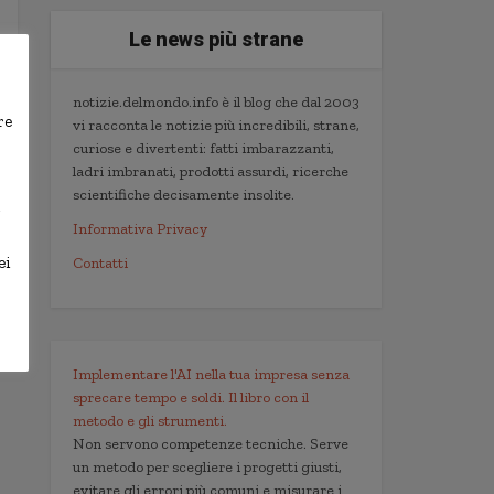
Le news più strane
notizie.delmondo.info è il blog che dal 2003
re
vi racconta le notizie più incredibili, strane,
curiose e divertenti: fatti imbarazzanti,
ladri imbranati, prodotti assurdi, ricerche
scientifiche decisamente insolite.
,
Informativa Privacy
ei
Contatti
Implementare l'AI nella tua impresa senza
sprecare tempo e soldi. Il libro con il
metodo e gli strumenti.
Non servono competenze tecniche. Serve
un metodo per scegliere i progetti giusti,
evitare gli errori più comuni e misurare i