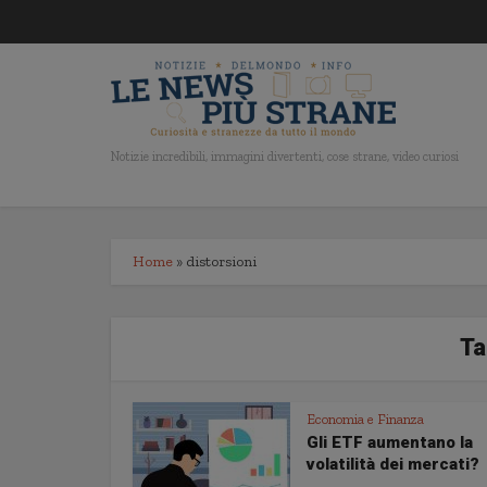
Notizie incredibili, immagini divertenti, cose strane, video curiosi
Home
»
distorsioni
Ta
Economia e Finanza
Gli ETF aumentano la
volatilità dei mercati?