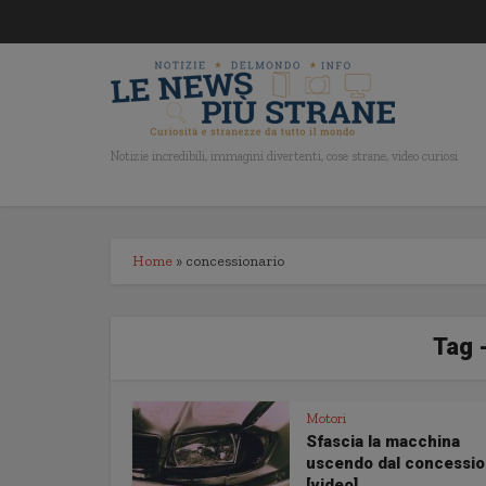
Notizie incredibili, immagini divertenti, cose strane, video curiosi
Home
»
concessionario
Tag 
Motori
Sfascia la macchina
uscendo dal concessio
[video]