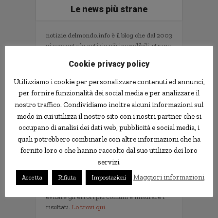
Le news più strane
notizie.delmondo.info è il blog che dal 2003
vi racconta le notizie più incredibili, strane,
curiose e divertenti: fatti imbarazzanti,
Cookie privacy policy
ladri imbranati, prodotti assurdi, ricerche
scientifiche decisamente insolite.
Utilizziamo i cookie per personalizzare contenuti ed annunci,
Informativa Privacy
per fornire funzionalità dei social media e per analizzare il
nostro traffico. Condividiamo inoltre alcuni informazioni sul
Contatti
modo in cui utilizza il nostro sito con i nostri partner che si
occupano di analisi dei dati web, pubblicità e social media, i
quali potrebbero combinarle con altre informazioni che ha
Implementare l'AI nella tua impresa senza
fornito loro o che hanno raccolto dal suo utilizzo dei loro
sprecare tempo e soldi. Il libro con il
servizi.
metodo e gli strumenti.
Non servono competenze tecniche. Serve
Maggiori informazioni
Accetta
Rifiuta
Impostazioni
un metodo per scegliere i progetti giusti,
evitare gli errori più comuni e misurare i
risultati.
Lo trovi qui.