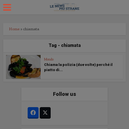
Home
»
chiamata
Tag - chiamata
Mondo
Chiama la polizia (due volte) perché il
piatto di...
Follow us