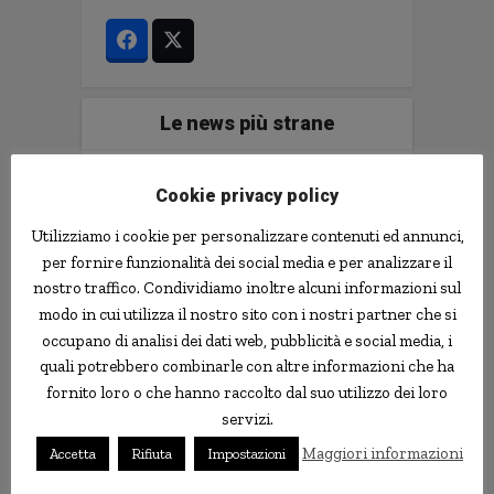
Le news più strane
notizie.delmondo.info è il blog che dal 2003
Cookie privacy policy
vi racconta le notizie più incredibili, strane,
curiose e divertenti: fatti imbarazzanti,
Utilizziamo i cookie per personalizzare contenuti ed annunci,
ladri imbranati, prodotti assurdi, ricerche
per fornire funzionalità dei social media e per analizzare il
scientifiche decisamente insolite.
nostro traffico. Condividiamo inoltre alcuni informazioni sul
Informativa Privacy
modo in cui utilizza il nostro sito con i nostri partner che si
occupano di analisi dei dati web, pubblicità e social media, i
Contatti
quali potrebbero combinarle con altre informazioni che ha
fornito loro o che hanno raccolto dal suo utilizzo dei loro
servizi.
Implementare l'AI nella tua impresa senza
Maggiori informazioni
Accetta
Rifiuta
Impostazioni
sprecare tempo e soldi. Il libro con il
metodo e gli strumenti.