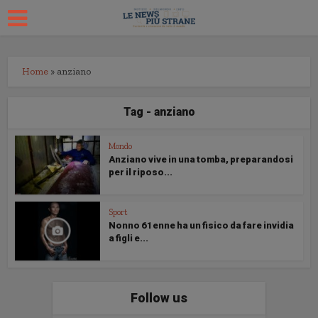
Home
»
anziano
Tag - anziano
Mondo
Anziano vive in una tomba, preparandosi
per il riposo...
Sport
Nonno 61enne ha un fisico da fare invidia
a figli e...
Follow us