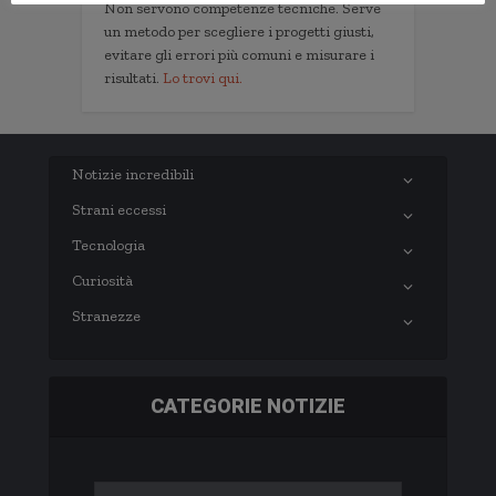
Non servono competenze tecniche. Serve
un metodo per scegliere i progetti giusti,
evitare gli errori più comuni e misurare i
risultati.
Lo trovi qui.
Notizie incredibili
Strani eccessi
Tecnologia
Curiosità
Stranezze
CATEGORIE NOTIZIE